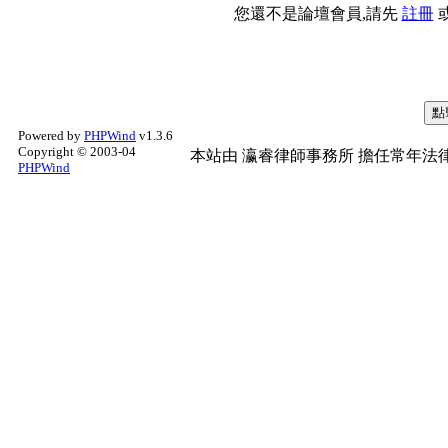
您還不是論壇會員,請先
註冊
Powered by
PHPWind
v1.3.6
Copyright © 2003-04
本站由
瀛睿律師事務所
擔任常年法律
PHPWind