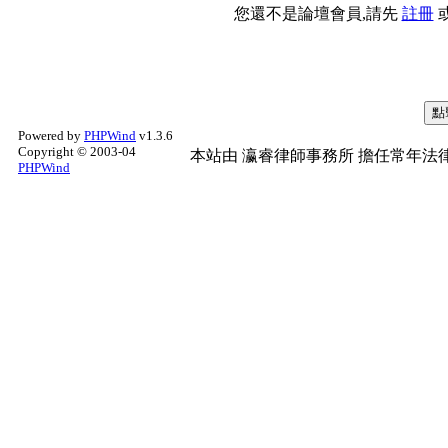
您還不是論壇會員,請先
註冊
Powered by
PHPWind
v1.3.6
Copyright © 2003-04
本站由
瀛睿律師事務所
擔任常年法律
PHPWind