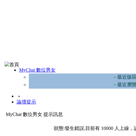
MyChat 數位男女
－最近版
－最近瀏
»
論壇提示
MyChat 數位男女 提示訊息
狀態:發生錯誤,目前有 10000 人上線