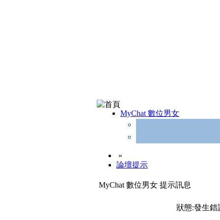
MyChat 數位男女
»
論壇提示
MyChat 數位男女 提示訊息
狀態:發生錯誤