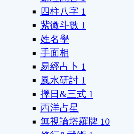
四柱八字
1
紫微斗數
1
姓名學
手面相
易經占卜
1
風水研討
1
擇日&三式
1
西洋占星
無視論塔羅牌
10