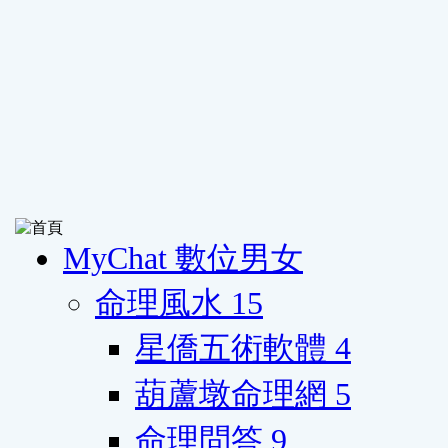
MyChat 數位男女
命理風水
15
星僑五術軟體
4
葫蘆墩命理網
5
命理問答
9