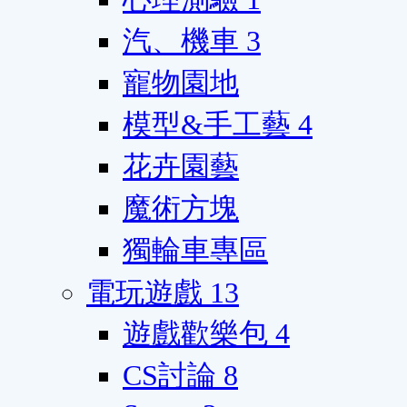
汽、機車
3
寵物園地
模型&手工藝
4
花卉園藝
魔術方塊
獨輪車專區
電玩遊戲
13
遊戲歡樂包
4
CS討論
8