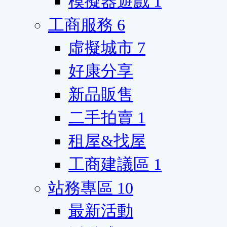
模擬器遊戲
1
工商服務
6
虛擬城市
7
好康分享
新品販售
二手拍賣
1
租屋&找屋
工商建議區
1
站務專區
10
最新活動