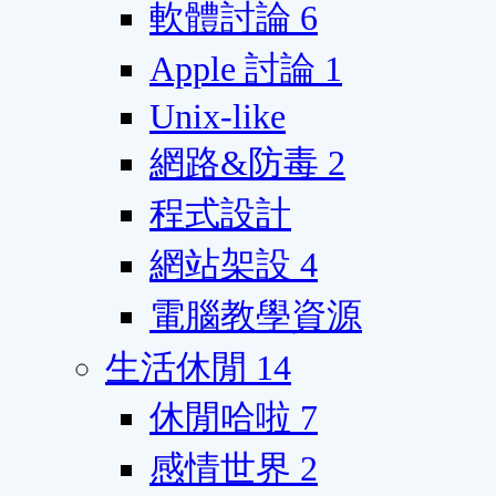
軟體討論
6
Apple 討論
1
Unix-like
網路&防毒
2
程式設計
網站架設
4
電腦教學資源
生活休閒
14
休閒哈啦
7
感情世界
2