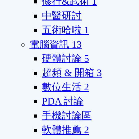
修行&武術
1
中醫研討
五術哈啦
1
電腦資訊
13
硬體討論
5
超頻 & 開箱
3
數位生活
2
PDA 討論
手機討論區
軟體推薦
2