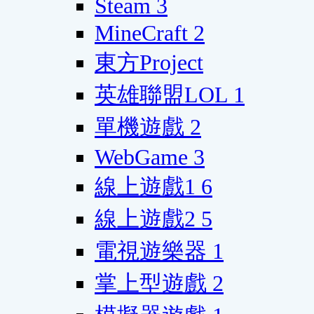
Steam
3
MineCraft
2
東方Project
英雄聯盟LOL
1
單機遊戲
2
WebGame
3
線上遊戲1
6
線上遊戲2
5
電視遊樂器
1
掌上型遊戲
2