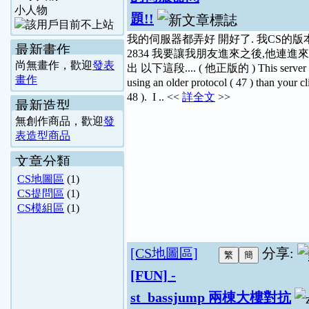
小人物
題!!
我的伺服器都弄好 開好了. 我CS的版
最新畫作
2834 我要讓我朋友進來之後,他連進來
尚無畫作，歡迎
發表
出 以下這段.... ( 他正版的 ) This server 
畫作
using an older protocol ( 47 ) than your cli
48 ). I .. <<
詳全文
>>
最新造型
無創作商品，歡迎
發
表造型商品
文章分類
CS地圖區
(1)
CS提問區
(1)
CS模組區
(1)
[CS地圖區]
分享:
[FUN] -
st_bassjump 兩棟大樓對抗