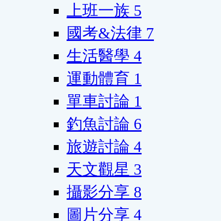
上班一族
5
國考&法律
7
生活醫學
4
運動體育
1
單車討論
1
釣魚討論
6
旅遊討論
4
天文觀星
3
攝影分享
8
圖片分享
4