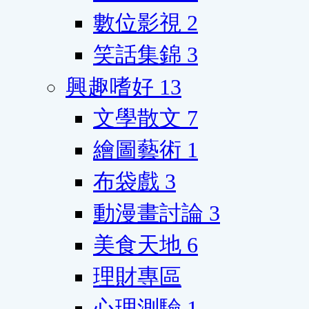
數位影視
2
笑話集錦
3
興趣嗜好
13
文學散文
7
繪圖藝術
1
布袋戲
3
動漫畫討論
3
美食天地
6
理財專區
心理測驗
1