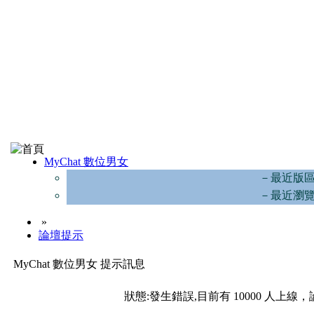
MyChat 數位男女
－最近版
－最近瀏
»
論壇提示
MyChat 數位男女 提示訊息
狀態:發生錯誤,目前有 10000 人上線