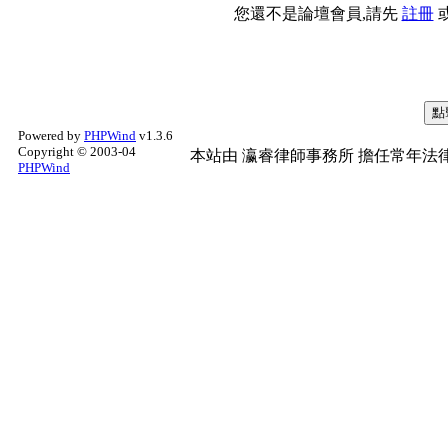
您還不是論壇會員,請先
註冊
Powered by
PHPWind
v1.3.6
Copyright © 2003-04
本站由
瀛睿律師事務所
擔任常年法律
PHPWind