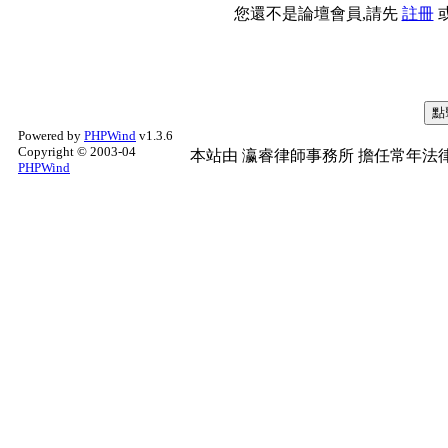
您還不是論壇會員,請先
註冊
Powered by
PHPWind
v1.3.6
Copyright © 2003-04
本站由
瀛睿律師事務所
擔任常年法律
PHPWind