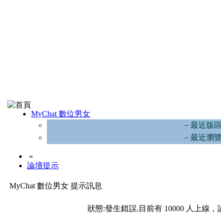
MyChat 數位男女
－最近版
－最近瀏
»
論壇提示
MyChat 數位男女 提示訊息
狀態:發生錯誤,目前有 10000 人上線