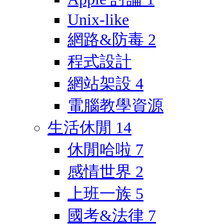
Unix-like
網路&防毒
2
程式設計
網站架設
4
電腦教學資源
生活休閒
14
休閒哈啦
7
感情世界
2
上班一族
5
國考&法律
7