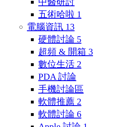
中醫研討
五術哈啦
1
電腦資訊
13
硬體討論
5
超頻 & 開箱
3
數位生活
2
PDA 討論
手機討論區
軟體推薦
2
軟體討論
6
Apple 討論
1