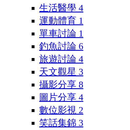
生活醫學
4
運動體育
1
單車討論
1
釣魚討論
6
旅遊討論
4
天文觀星
3
攝影分享
8
圖片分享
4
數位影視
2
笑話集錦
3