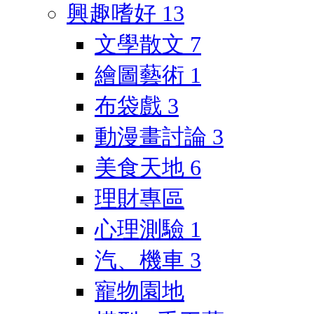
興趣嗜好
13
文學散文
7
繪圖藝術
1
布袋戲
3
動漫畫討論
3
美食天地
6
理財專區
心理測驗
1
汽、機車
3
寵物園地