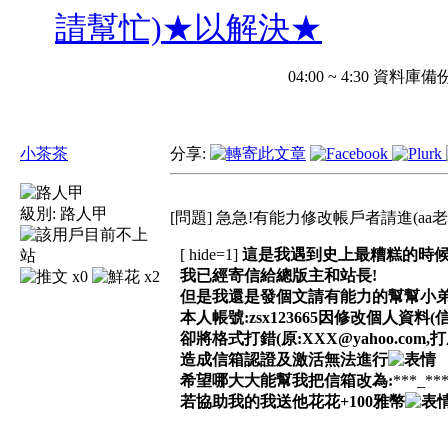
請幫忙)★以解決★
04:00 ~ 4:30 
小茶茶
分享:
級別:
路人甲
[問題] 急急!有能力修改帳戶者請進(a
[ hide=1]
這是我遇到史上最糟糕的時候
我已經寄信給總版主和站長!
x0
x2
但是我還是發個文請有能力的幫幫小弟
本人帳號:zsx123665因修改個人資料(
卻將格式打錯(原:XXX@yahoo.com,打成:
造成信箱認證及激活無法進行
希望哪大大能幫我把信箱改為:
***_**
若協助我的我送他花花+100雅幣