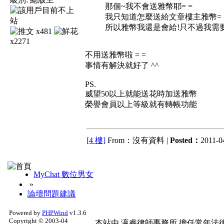
那個~我不會送雅幣耶= =
我只知道怎麼送給文章樓主雅幣= 
所以雅幣我還是會給!只不過我需要
x481
x2271
不用送雅幣啦 = =
事情有解決就好了 ^^
PS.
威望50以上就能送花時加送雅幣
榮譽會員以上等級就有轉帳功能
[4 樓]
From：沒有資料 |
Posted：
2011-04
MyChat 數位男女
»
論壇問題建議
Powered by
PHPWind
v1.3.6
Copyright © 2003-04
本站由
瀛睿律師事務所
擔任常年法律