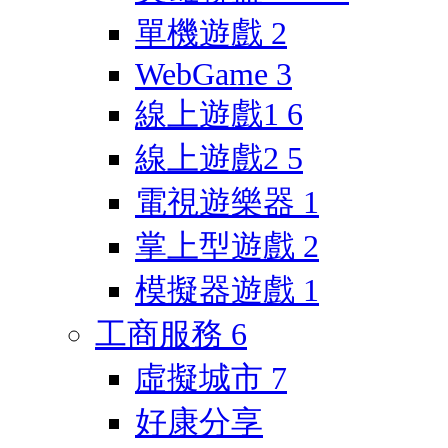
單機遊戲
2
WebGame
3
線上遊戲1
6
線上遊戲2
5
電視遊樂器
1
掌上型遊戲
2
模擬器遊戲
1
工商服務
6
虛擬城市
7
好康分享