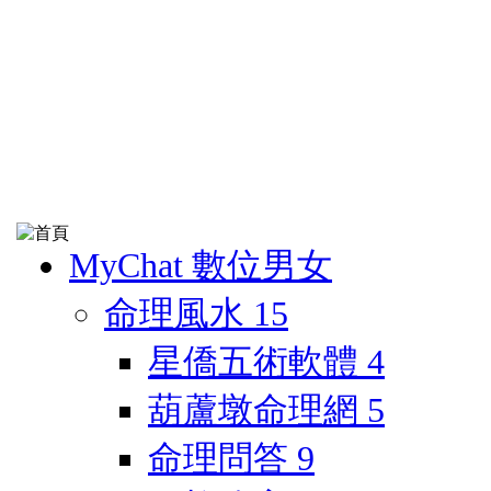
MyChat 數位男女
命理風水
15
星僑五術軟體
4
葫蘆墩命理網
5
命理問答
9