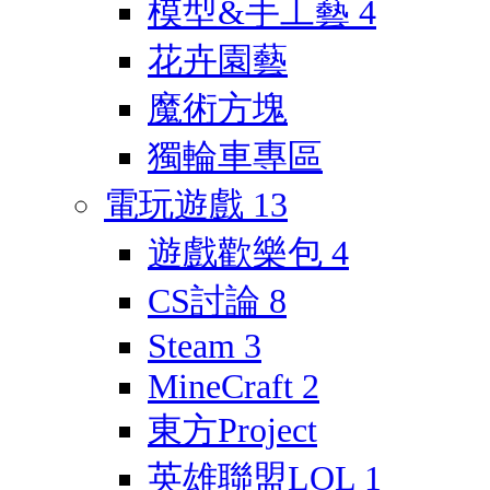
模型&手工藝
4
花卉園藝
魔術方塊
獨輪車專區
電玩遊戲
13
遊戲歡樂包
4
CS討論
8
Steam
3
MineCraft
2
東方Project
英雄聯盟LOL
1