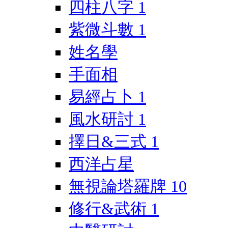
四柱八字
1
紫微斗數
1
姓名學
手面相
易經占卜
1
風水研討
1
擇日&三式
1
西洋占星
無視論塔羅牌
10
修行&武術
1