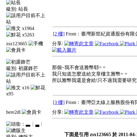
級別:
站長
x1964
[2 樓]
From：臺灣新世紀資通股份有限公
x5263
zsx123665
分享:
那個~我不會送雅幣耶= =
級別:
初露鋒芒
我只知道怎麼送給文章樓主雅幣= =
所以雅幣我還是會給!只不過我需要研究一
x16
x95
[3 樓]
From：臺灣亞太線上服務股份有限
here2dl
分享:
▃︴
下面是引用 zsx123665 於 2011-04-
級別:
總版主