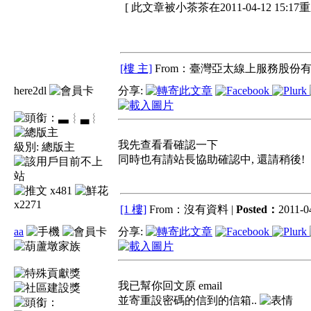
[ 此文章被小茶茶在2011-04-12 15:17
[樓 主]
From：臺灣亞太線上服務股份有
here2dl
分享:
▃︴
我先查看看確認一下
級別:
總版主
同時也有請站長協助確認中, 還請稍後!
x481
x2271
[1 樓]
From：沒有資料 |
Posted：
2011-04
aa
分享:
我已幫你回文原 email
並寄重設密碼的信到的信箱..