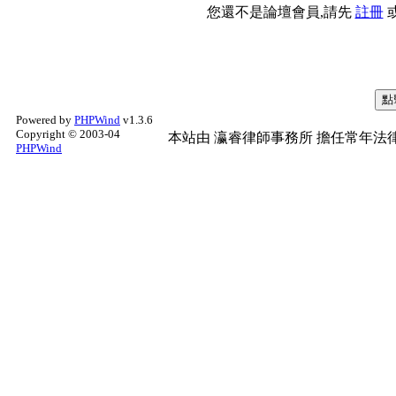
您還不是論壇會員,請先
註冊
Powered by
PHPWind
v1.3.6
Copyright © 2003-04
本站由
瀛睿律師事務所
擔任常年法律
PHPWind