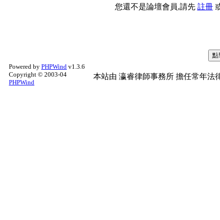
您還不是論壇會員,請先
註冊
Powered by
PHPWind
v1.3.6
Copyright © 2003-04
本站由
瀛睿律師事務所
擔任常年法律
PHPWind