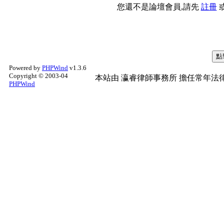
您還不是論壇會員,請先
註冊
Powered by
PHPWind
v1.3.6
Copyright © 2003-04
本站由
瀛睿律師事務所
擔任常年法律
PHPWind