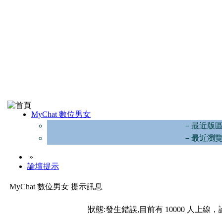
MyChat 數位男女
－最近版
－最近瀏
»
論壇提示
MyChat 數位男女 提示訊息
狀態:發生錯誤,目前有 10000 人上線