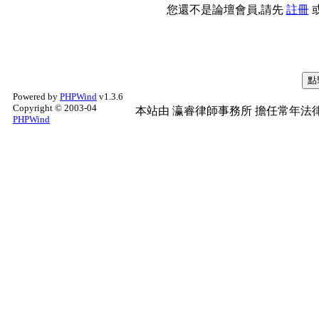
您還不是論壇會員,請先
註冊
Powered by
PHPWind
v1.3.6
Copyright © 2003-04
本站由
瀛睿律師事務所
擔任常年法律
PHPWind