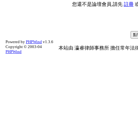
您還不是論壇會員,請先
註冊
Powered by
PHPWind
v1.3.6
Copyright © 2003-04
本站由
瀛睿律師事務所
擔任常年法律
PHPWind