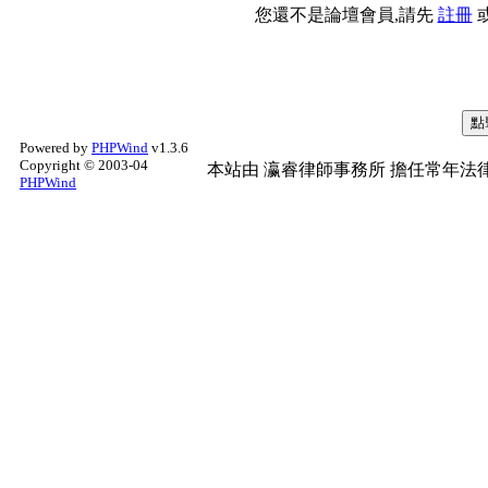
您還不是論壇會員,請先
註冊
Powered by
PHPWind
v1.3.6
Copyright © 2003-04
本站由
瀛睿律師事務所
擔任常年法律
PHPWind