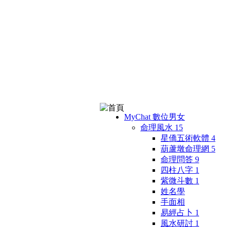
MyChat 數位男女
命理風水
15
星僑五術軟體
4
葫蘆墩命理網
5
命理問答
9
四柱八字
1
紫微斗數
1
姓名學
手面相
易經占卜
1
風水研討
1