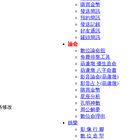
購買金幣
發送簡訊
預約簡訊
發送記錄
好友通訊
罐頭簡訊
論命
數位論命舘
免費排盤工具
葫蘆墩 優生造命
葫蘆墩 八字命書
影音論命(葫蘆墩)
影音占卜(葫蘆墩)
購買金幣
星座分析
孔明神數
周公解夢
數位命理街
娛樂
影 像 行 腳
數 位 造 型