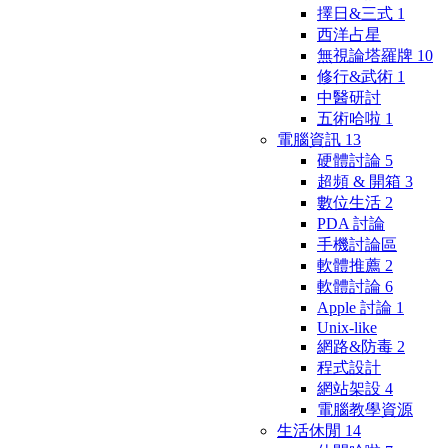
擇日&三式
1
西洋占星
無視論塔羅牌
10
修行&武術
1
中醫研討
五術哈啦
1
電腦資訊
13
硬體討論
5
超頻 & 開箱
3
數位生活
2
PDA 討論
手機討論區
軟體推薦
2
軟體討論
6
Apple 討論
1
Unix-like
網路&防毒
2
程式設計
網站架設
4
電腦教學資源
生活休閒
14