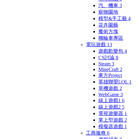
汽、機車
3
寵物園地
模型&手工藝
4
花卉園藝
魔術方塊
獨輪車專區
電玩遊戲
13
遊戲歡樂包
4
CS討論
8
Steam
3
MineCraft
2
東方Project
英雄聯盟LOL
1
單機遊戲
2
WebGame
3
線上遊戲1
6
線上遊戲2
5
電視遊樂器
1
掌上型遊戲
2
模擬器遊戲
1
工商服務
6