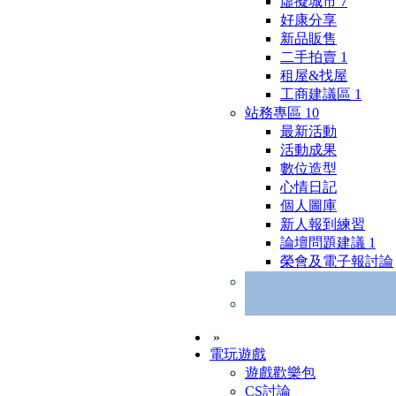
虛擬城市
7
好康分享
新品販售
二手拍賣
1
租屋&找屋
工商建議區
1
站務專區
10
最新活動
活動成果
數位造型
心情日記
個人圖庫
新人報到練習
論壇問題建議
1
榮會及電子報討論
»
電玩遊戲
遊戲歡樂包
CS討論