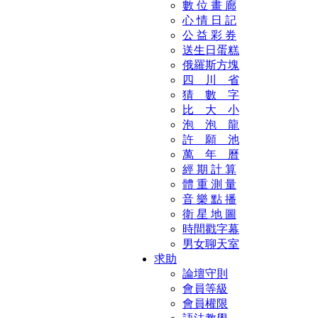
數 位 畫 廊
心 情 日 記
公 益 彩 券
送生日蛋糕
俄羅斯方塊
四 川 省
猜 數 字
比 大 小
泡 泡 龍
許 願 池
萬 年 曆
經 期 計 算
體 重 測 量
音 樂 點 播
衛 星 地 圖
時間戳字幕
男女聊天室
求助
論壇守則
會員等級
會員權限