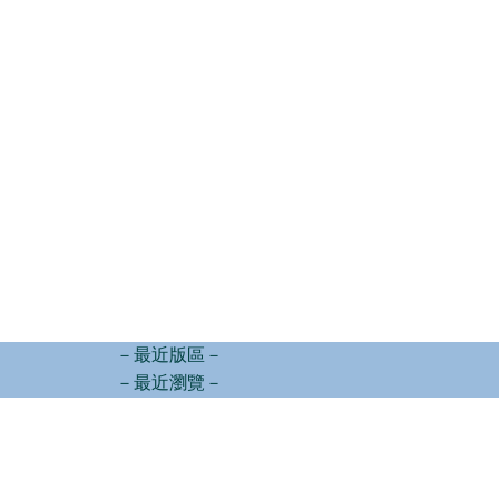
－最近版區－
－最近瀏覽－