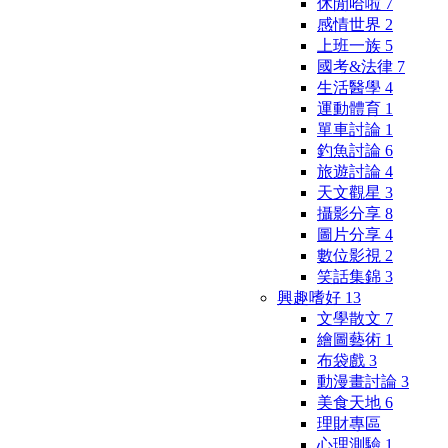
休閒哈啦
7
感情世界
2
上班一族
5
國考&法律
7
生活醫學
4
運動體育
1
單車討論
1
釣魚討論
6
旅遊討論
4
天文觀星
3
攝影分享
8
圖片分享
4
數位影視
2
笑話集錦
3
興趣嗜好
13
文學散文
7
繪圖藝術
1
布袋戲
3
動漫畫討論
3
美食天地
6
理財專區
心理測驗
1