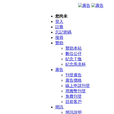
您尚未
登入
註冊
忘記密碼
搜尋
贊助
贊助本站
數位公仔
紀念Ｔ恤
紀念馬克杯
廣告
刊登廣告
廣告價格
線上申請刊登
用雅幣刊登
免費刊登
目前客戶
簡訊
簡訊說明