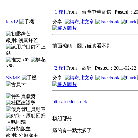
[1 樓]
From：台灣中華電信 |
Posted：
20
kay12
分享:
級別:
初露鋒芒
前面槍頭 圖片確實看不到
x62
x88
[2 樓]
From：歐洲 |
Posted：
2011-02-22 
SNMK
分享:
http://filedeck.net/
模組部分
原點回歸
痛的有一點太多了
級別:
分類版主