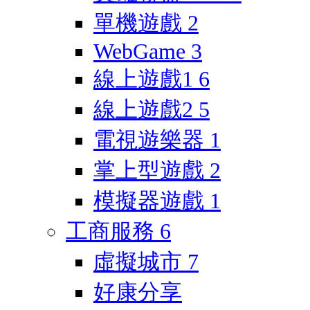
單機遊戲
2
WebGame
3
線上遊戲1
6
線上遊戲2
5
電視遊樂器
1
掌上型遊戲
2
模擬器遊戲
1
工商服務
6
虛擬城市
7
好康分享