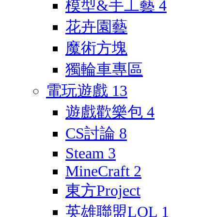
模型&手工藝
4
花卉園藝
魔術方塊
獨輪車專區
電玩遊戲
13
遊戲歡樂包
4
CS討論
8
Steam
3
MineCraft
2
東方Project
英雄聯盟LOL
1