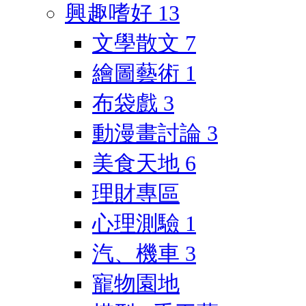
興趣嗜好
13
文學散文
7
繪圖藝術
1
布袋戲
3
動漫畫討論
3
美食天地
6
理財專區
心理測驗
1
汽、機車
3
寵物園地