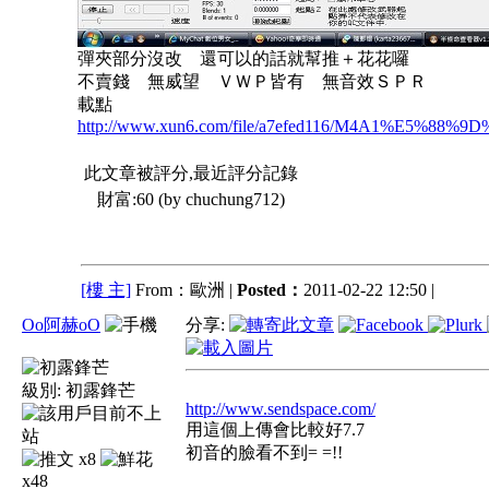
彈夾部分沒改 還可以的話就幫推＋花花囉
不賣錢 無威望 ＶＷＰ皆有 無音效ＳＰＲ
載點
http://www.xun6.com/file/a7efed116/M4A1%E5%
此文章被評分,最近評分記錄
財富:60 (by chuchung712)
[樓 主]
From：歐洲 |
Posted：
2011-02-22 12:50 |
Oo阿赫oO
分享:
級別:
初露鋒芒
http://www.sendspace.com/
用這個上傳會比較好7.7
初音的臉看不到= =!!
x8
x48