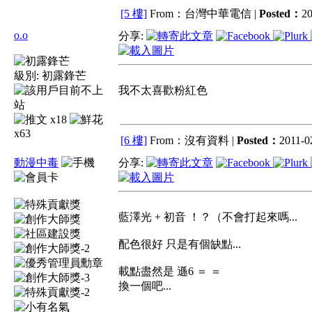
[5 樓]
From：台灣中華電信 |
Posted：
20
o.o
分享:
級別:
初露鋒芒
我不太喜歡粉紅色
x18
x63
[6 樓]
From：沒有資料 |
Posted：
2011-02
動漫中毒
分享:
藍澤光 + 初音 ！？（不會打起來嗎...
配色很好 只是有個缺點...
載點盡然是 遜6 ＝ ＝
換一個吧...