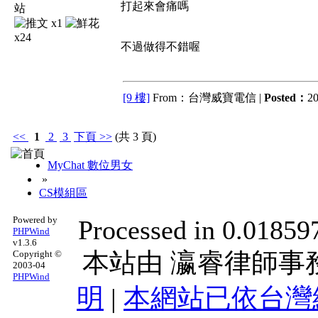
打起來會痛嗎
x1
x24
不過做得不錯喔
[9 樓]
From：台灣威寶電信 |
Posted：
20
<<
1
2
3
下頁
>>
(共 3 頁)
MyChat 數位男女
»
CS模組區
Powered by
Processed in 0.018597
PHPWind
v1.3.6
本站由
瀛睿律師事
Copyright ©
2003-04
PHPWind
明
|
本網站已依台灣