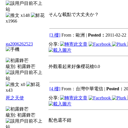
そんな載點で大丈夫か？
x148
x1966
[3 樓]
From：歐洲 |
Posted：
2011-02-22 
ga2006262523
分享:
級別:
初露鋒芒
外觀看起來好像櫻花槍0.0
x0
[4 樓]
From：台灣中華電信 |
Posted：
20
x43
死之天使
分享:
級別:
初露鋒芒
配色還不錯