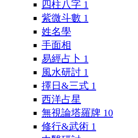
四柱八字
1
紫微斗數
1
姓名學
手面相
易經占卜
1
風水研討
1
擇日&三式
1
西洋占星
無視論塔羅牌
10
修行&武術
1