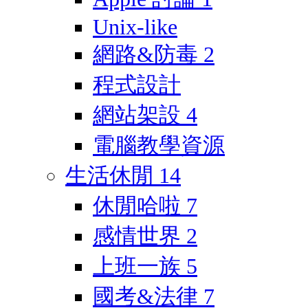
Unix-like
網路&防毒
2
程式設計
網站架設
4
電腦教學資源
生活休閒
14
休閒哈啦
7
感情世界
2
上班一族
5
國考&法律
7