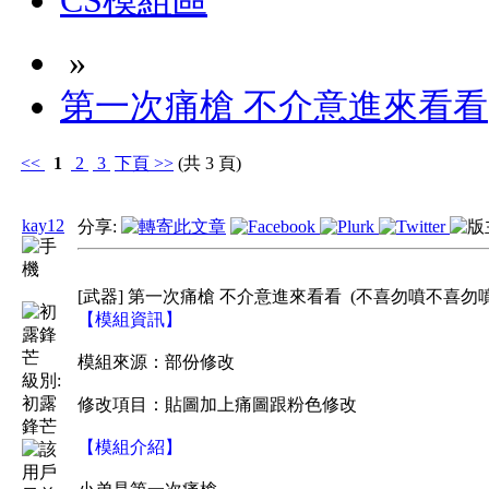
CS模組區
»
第一次痛槍 不介意進來看看
<<
1
2
3
下頁
>>
(共 3 頁)
kay12
分享:
[武器] 第一次痛槍 不介意進來看看
(不喜勿噴不喜勿噴
【模組資訊】
模組來源：部份修改
級別:
初露
修改項目：貼圖加上痛圖跟粉色修改
鋒芒
【模組介紹】