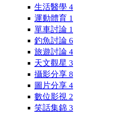
生活醫學
4
運動體育
1
單車討論
1
釣魚討論
6
旅遊討論
4
天文觀星
3
攝影分享
8
圖片分享
4
數位影視
2
笑話集錦
3