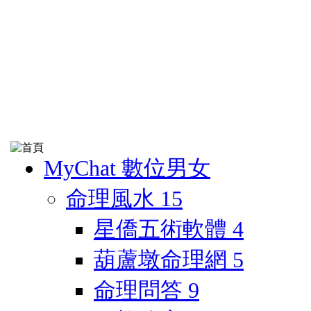
MyChat 數位男女
命理風水
15
星僑五術軟體
4
葫蘆墩命理網
5
命理問答
9