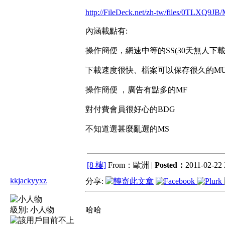
http://FileDeck.net/zh-tw/files/0TLXQ9
內涵載點有:
操作簡便，網速中等的SS(30天無人下載
下載速度很快、檔案可以保存很久的MU(
操作簡便 ，廣告有點多的MF
對付費會員很好心的BDG
不知道選甚麼亂選的MS
[8 樓]
From：歐洲 |
Posted：
2011-02-22 
kkjackyyxz
分享:
級別:
小人物
哈哈