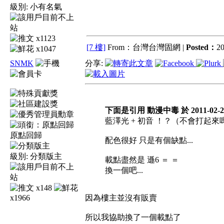
級別:
小有名氣
x1123
[7 樓]
From：台灣台灣固網 |
Posted：
20
x1047
SNMK
分享:
下面是引用 動漫中毒 於 2011-02-22
藍澤光 + 初音 ！？（不會打起來嗎.
原點回歸
配色很好 只是有個缺點...
級別:
分類版主
載點盡然是 遜6 ＝ ＝
換一個吧...
x148
x1966
因為樓主並沒有販賣
所以我協助換了一個載點了