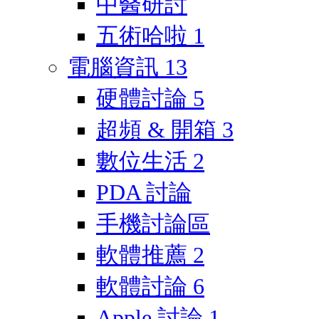
中醫研討
五術哈啦
1
電腦資訊
13
硬體討論
5
超頻 & 開箱
3
數位生活
2
PDA 討論
手機討論區
軟體推薦
2
軟體討論
6
Apple 討論
1