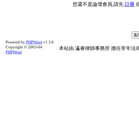
您還不是論壇會員,請先
註冊
Powered by
PHPWind
v1.3.6
Copyright © 2003-04
本站由
瀛睿律師事務所
擔任常年法律
PHPWind