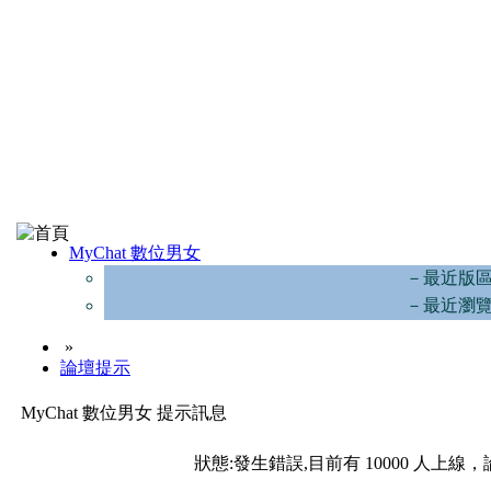
MyChat 數位男女
－最近版
－最近瀏
»
論壇提示
MyChat 數位男女 提示訊息
狀態:發生錯誤,目前有 10000 人上線