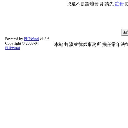
您還不是論壇會員,請先
註冊
Powered by
PHPWind
v1.3.6
Copyright © 2003-04
本站由
瀛睿律師事務所
擔任常年法律
PHPWind