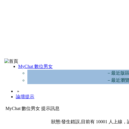
MyChat 數位男女
－最近版
－最近瀏
»
論壇提示
MyChat 數位男女 提示訊息
狀態:發生錯誤,目前有 10001 人上線