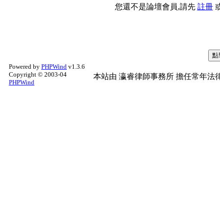
您還不是論壇會員,請先
註冊
Powered by
PHPWind
v1.3.6
Copyright © 2003-04
本站由
瀛睿律師事務所
擔任常年法律
PHPWind