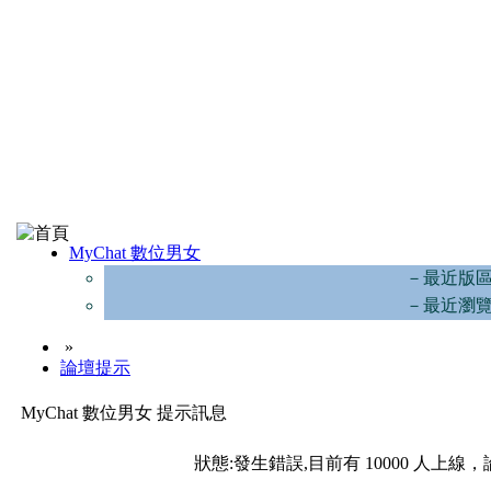
MyChat 數位男女
－最近版
－最近瀏
»
論壇提示
MyChat 數位男女 提示訊息
狀態:發生錯誤,目前有 10000 人上線