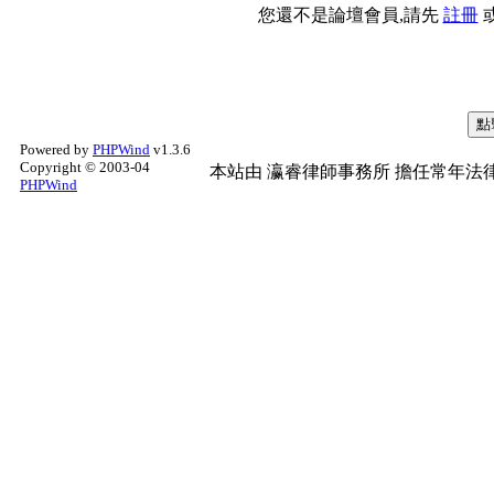
您還不是論壇會員,請先
註冊
Powered by
PHPWind
v1.3.6
Copyright © 2003-04
本站由
瀛睿律師事務所
擔任常年法律
PHPWind