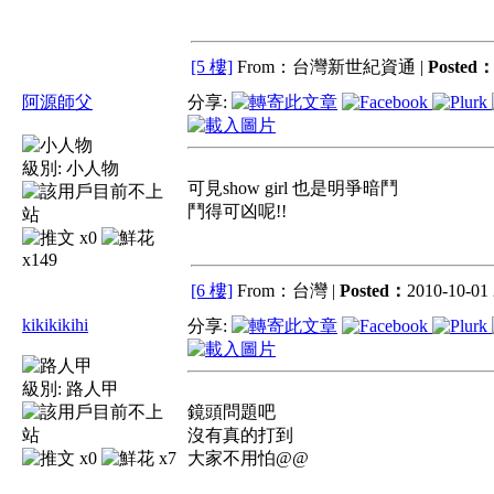
[5 樓]
From：台灣新世紀資通 |
Posted
阿源師父
分享:
級別:
小人物
可見show girl 也是明爭暗鬥
鬥得可凶呢!!
x0
x149
[6 樓]
From：台灣 |
Posted：
2010-10-01 
kikikikihi
分享:
級別:
路人甲
鏡頭問題吧
沒有真的打到
x0
x7
大家不用怕@@