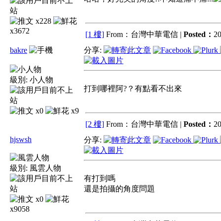
x228
x3672
[1 樓]
From：台灣中華電信 |
Posted：
20
bakre
分享:
級別:
小人物
打到哪裡阿?？有點看不出來
x0
x9
[2 樓]
From：台灣中華電信 |
Posted：
20
hjswsh
分享:
級別:
風雲人物
有打到嗎
還是拍攝的角度問題
x0
x9058