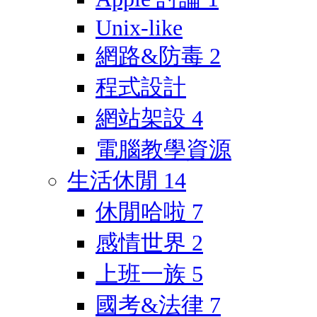
Unix-like
網路&防毒
2
程式設計
網站架設
4
電腦教學資源
生活休閒
14
休閒哈啦
7
感情世界
2
上班一族
5
國考&法律
7