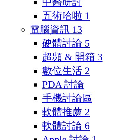
中醫研討
五術哈啦
1
電腦資訊
13
硬體討論
5
超頻 & 開箱
3
數位生活
2
PDA 討論
手機討論區
軟體推薦
2
軟體討論
6
Apple 討論
1