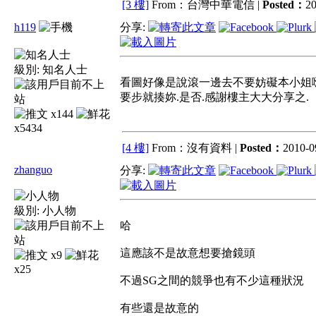
[3 樓]
From：台灣中華電信 |
Posted：
20
h119
分享:
級別:
知名人士
看圖好像是說滾一邊去不要妨礙本小姐嗨
要步就揍妳.是否.感謝樓主大大分享之.
x144
x5434
[4 樓]
From：沒有資料 |
Posted：
2010-0
zhanguo
分享:
級別:
小人物
哈
這應該不是故意想要搶鏡頭
x9
x25
不過SG之間的競爭也有不少這種狀況
有些還是故意的