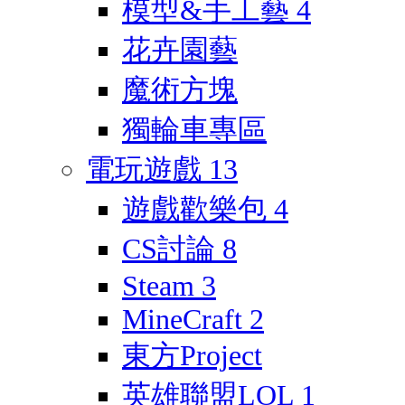
模型&手工藝
4
花卉園藝
魔術方塊
獨輪車專區
電玩遊戲
13
遊戲歡樂包
4
CS討論
8
Steam
3
MineCraft
2
東方Project
英雄聯盟LOL
1