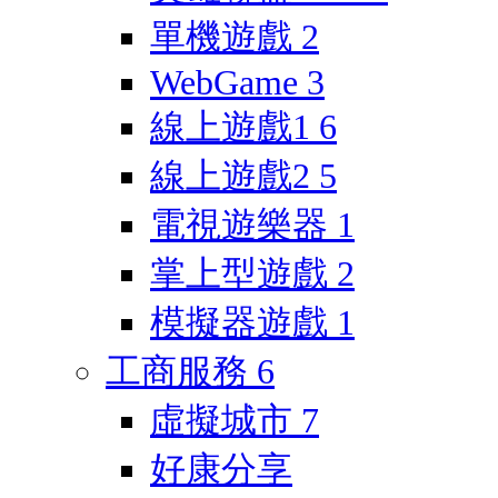
單機遊戲
2
WebGame
3
線上遊戲1
6
線上遊戲2
5
電視遊樂器
1
掌上型遊戲
2
模擬器遊戲
1
工商服務
6
虛擬城市
7
好康分享