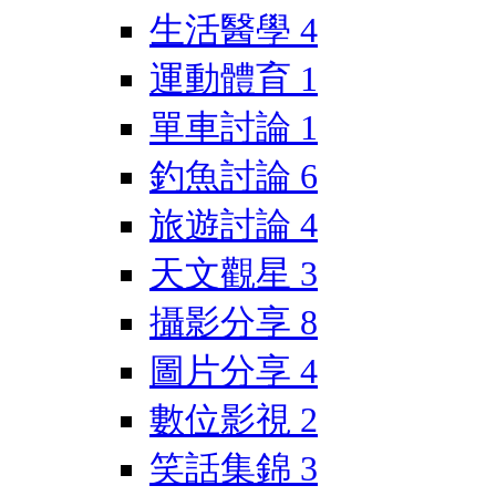
生活醫學
4
運動體育
1
單車討論
1
釣魚討論
6
旅遊討論
4
天文觀星
3
攝影分享
8
圖片分享
4
數位影視
2
笑話集錦
3