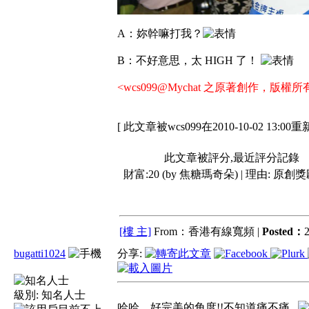
A：妳幹嘛打我？
B：不好意思，太 HIGH 了！
<wcs099@Mychat 之原著創作，版權所
[ 此文章被wcs099在2010-10-02 13:00
此文章被評分,最近評分記錄
財富:20 (by 焦糖瑪奇朵) | 理由:
原創獎
[樓 主]
From：香港有線寬頻 |
Posted：
2
bugatti1024
分享:
級別:
知名人士
哈哈，好完美的角度!!不知道痛不痛...