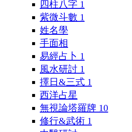
四柱八字
1
紫微斗數
1
姓名學
手面相
易經占卜
1
風水研討
1
擇日&三式
1
西洋占星
無視論塔羅牌
10
修行&武術
1