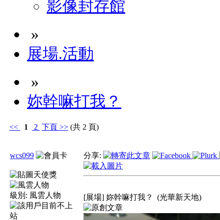
影像封存館
»
展場.活動
»
妳幹嘛打我？
<<
1
2
下頁
>>
(共 2 頁)
wcs099
分享:
級別:
風雲人物
[展場] 妳幹嘛打我？
(光華新天地)