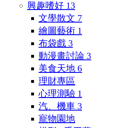
興趣嗜好
13
文學散文
7
繪圖藝術
1
布袋戲
3
動漫畫討論
3
美食天地
6
理財專區
心理測驗
1
汽、機車
3
寵物園地