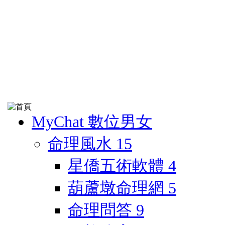
MyChat 數位男女
命理風水
15
星僑五術軟體
4
葫蘆墩命理網
5
命理問答
9