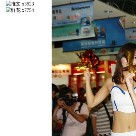
x3523
x7754