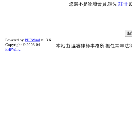
您還不是論壇會員,請先
註冊
Powered by
PHPWind
v1.3.6
Copyright © 2003-04
本站由
瀛睿律師事務所
擔任常年法律
PHPWind