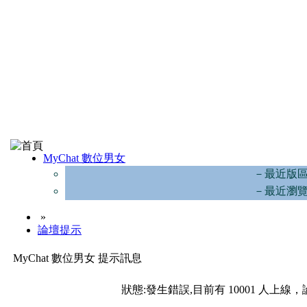
MyChat 數位男女
－最近版
－最近瀏
»
論壇提示
MyChat 數位男女 提示訊息
狀態:發生錯誤,目前有 10001 人上線