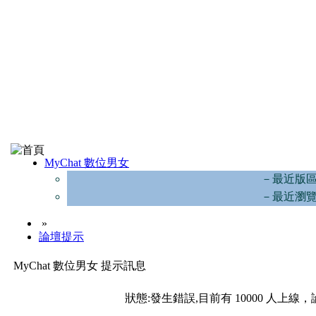
MyChat 數位男女
－最近版
－最近瀏
»
論壇提示
MyChat 數位男女 提示訊息
狀態:發生錯誤,目前有 10000 人上線