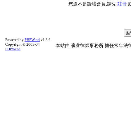
您還不是論壇會員,請先
註冊
Powered by
PHPWind
v1.3.6
Copyright © 2003-04
本站由
瀛睿律師事務所
擔任常年法律
PHPWind