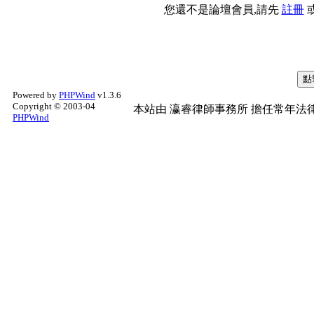
您還不是論壇會員,請先
註冊
Powered by
PHPWind
v1.3.6
Copyright © 2003-04
本站由
瀛睿律師事務所
擔任常年法律
PHPWind