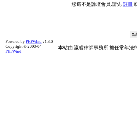
您還不是論壇會員,請先
註冊
Powered by
PHPWind
v1.3.6
Copyright © 2003-04
本站由
瀛睿律師事務所
擔任常年法律
PHPWind