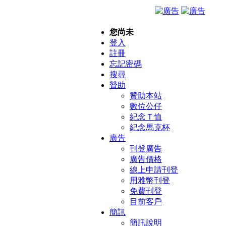
您尚未
登入
註冊
忘記密碼
搜尋
贊助
贊助本站
數位公仔
紀念Ｔ恤
紀念馬克杯
廣告
刊登廣告
廣告價格
線上申請刊登
用雅幣刊登
免費刊登
目前客戶
簡訊
簡訊說明