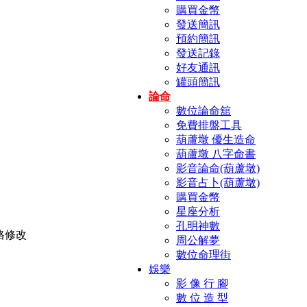
購買金幣
發送簡訊
預約簡訊
發送記錄
好友通訊
罐頭簡訊
論命
數位論命舘
免費排盤工具
葫蘆墩 優生造命
葫蘆墩 八字命書
影音論命(葫蘆墩)
影音占卜(葫蘆墩)
購買金幣
星座分析
孔明神數
周公解夢
數位命理街
娛樂
影 像 行 腳
數 位 造 型