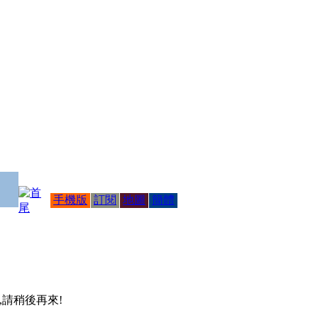
手機版
訂閱
地圖
簡體
 ,請稍後再來!