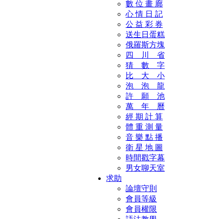
數 位 畫 廊
心 情 日 記
公 益 彩 券
送生日蛋糕
俄羅斯方塊
四 川 省
猜 數 字
比 大 小
泡 泡 龍
許 願 池
萬 年 曆
經 期 計 算
體 重 測 量
音 樂 點 播
衛 星 地 圖
時間戳字幕
男女聊天室
求助
論壇守則
會員等級
會員權限