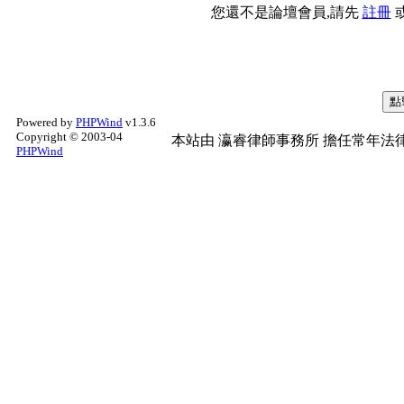
您還不是論壇會員,請先
註冊
Powered by
PHPWind
v1.3.6
Copyright © 2003-04
本站由
瀛睿律師事務所
擔任常年法律
PHPWind