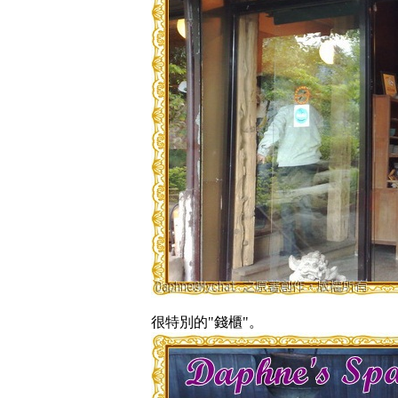
很特別的"錢櫃"。