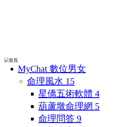
MyChat 數位男女
命理風水
15
星僑五術軟體
4
葫蘆墩命理網
5
命理問答
9