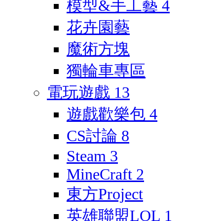
模型&手工藝
4
花卉園藝
魔術方塊
獨輪車專區
電玩遊戲
13
遊戲歡樂包
4
CS討論
8
Steam
3
MineCraft
2
東方Project
英雄聯盟LOL
1