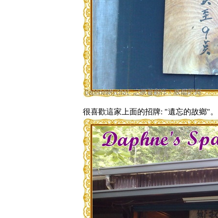
很喜歡這家上面的招牌: "遺忘的故鄉"。