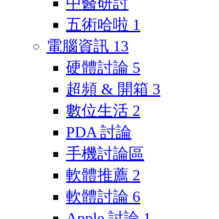
中醫研討
五術哈啦
1
電腦資訊
13
硬體討論
5
超頻 & 開箱
3
數位生活
2
PDA 討論
手機討論區
軟體推薦
2
軟體討論
6
Apple 討論
1