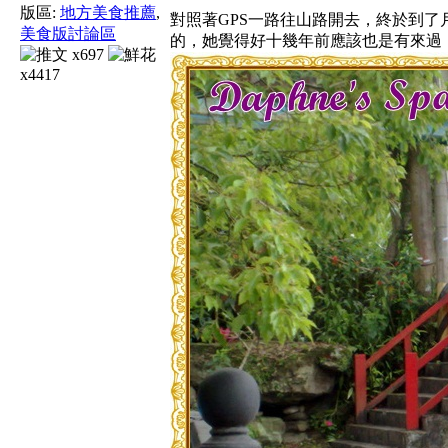
版區:
地方美食推薦
,
對照著GPS一路往山路開去，終於到
美食版討論區
的，她覺得好十幾年前應該也是有來過
x697
x4417