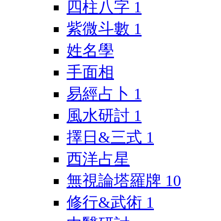
四柱八字
1
紫微斗數
1
姓名學
手面相
易經占卜
1
風水研討
1
擇日&三式
1
西洋占星
無視論塔羅牌
10
修行&武術
1