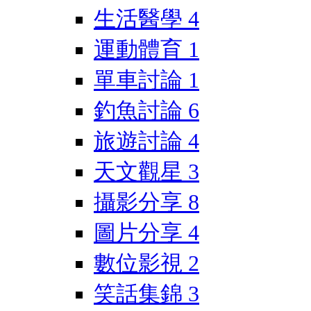
生活醫學
4
運動體育
1
單車討論
1
釣魚討論
6
旅遊討論
4
天文觀星
3
攝影分享
8
圖片分享
4
數位影視
2
笑話集錦
3