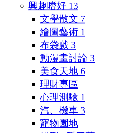
興趣嗜好
13
文學散文
7
繪圖藝術
1
布袋戲
3
動漫畫討論
3
美食天地
6
理財專區
心理測驗
1
汽、機車
3
寵物園地