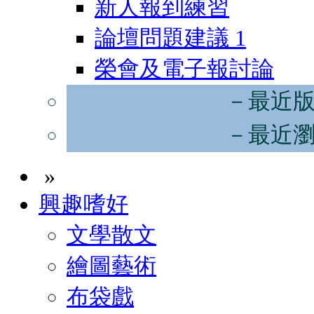
新人報到練習
論壇問題建議
1
榮會及電子報討論
－最近
－最近
»
興趣嗜好
文學散文
繪圖藝術
布袋戲