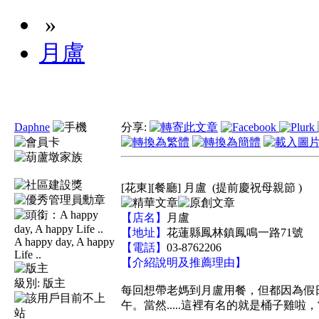
»
月盧
Daphne
分享:
[花東][餐廳] 月盧
(提前慶祝母親節 )
【店名】
月盧
【地址】
花蓮縣鳳林鎮鳳鳴一路71號
A happy day, A happy
【電話】
03-8762206
Life ..
【介紹說明及推薦理由】
級別:
版主
每回想帶老媽到月盧用餐，但都因為假
午。當然.....這裡有名的就是桶子雞