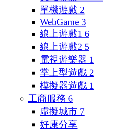
單機遊戲
2
WebGame
3
線上遊戲1
6
線上遊戲2
5
電視遊樂器
1
掌上型遊戲
2
模擬器遊戲
1
工商服務
6
虛擬城市
7
好康分享