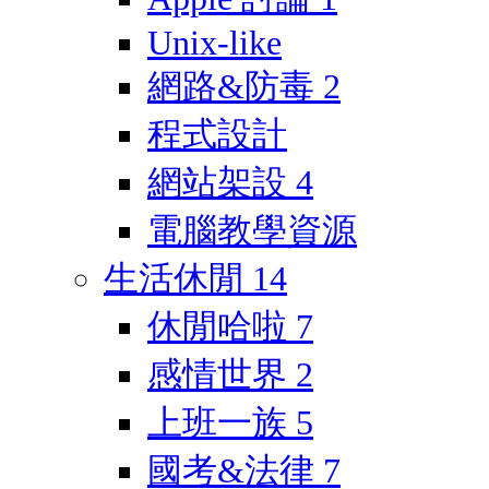
Unix-like
網路&防毒
2
程式設計
網站架設
4
電腦教學資源
生活休閒
14
休閒哈啦
7
感情世界
2
上班一族
5
國考&法律
7