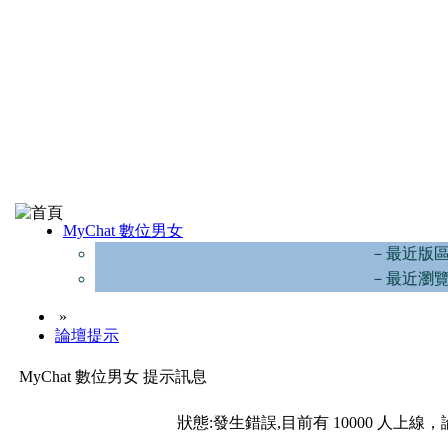
MyChat 數位男女
－最近版
－最近瀏
»
論壇提示
MyChat 數位男女 提示訊息
狀態:發生錯誤,目前有 10000 人上線