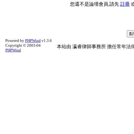
您還不是論壇會員,請先
註冊
Powered by
PHPWind
v1.3.6
Copyright © 2003-04
本站由
瀛睿律師事務所
擔任常年法律
PHPWind