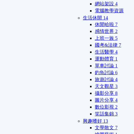
網站架設
4
電腦教學資源
生活休閒
14
休閒哈啦
7
感情世界
2
上班一族
5
國考&法律
7
生活醫學
4
運動體育
1
單車討論
1
釣魚討論
6
旅遊討論
4
天文觀星
3
攝影分享
8
圖片分享
4
數位影視
2
笑話集錦
3
興趣嗜好
13
文學散文
7