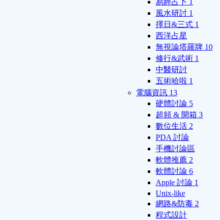
易經占卜
1
風水研討
1
擇日&三式
1
西洋占星
無視論塔羅牌
10
修行&武術
1
中醫研討
五術哈啦
1
電腦資訊
13
硬體討論
5
超頻 & 開箱
3
數位生活
2
PDA 討論
手機討論區
軟體推薦
2
軟體討論
6
Apple 討論
1
Unix-like
網路&防毒
2
程式設計