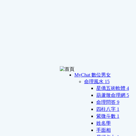
MyChat 數位男女
命理風水
15
星僑五術軟體
4
葫蘆墩命理網
5
命理問答
9
四柱八字
1
紫微斗數
1
姓名學
手面相