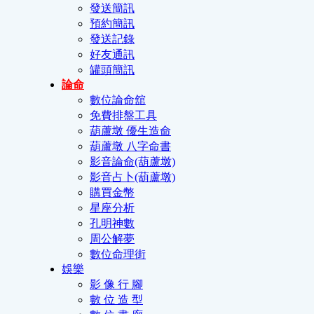
發送簡訊
預約簡訊
發送記錄
好友通訊
罐頭簡訊
論命
數位論命舘
免費排盤工具
葫蘆墩 優生造命
葫蘆墩 八字命書
影音論命(葫蘆墩)
影音占卜(葫蘆墩)
購買金幣
星座分析
孔明神數
周公解夢
數位命理街
娛樂
影 像 行 腳
數 位 造 型