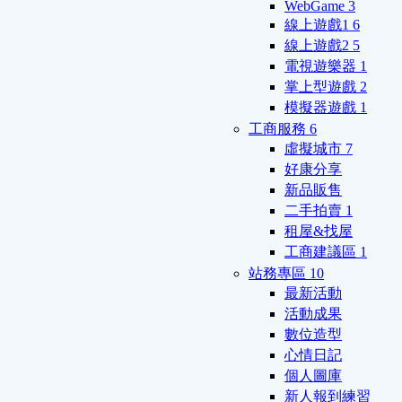
WebGame
3
線上遊戲1
6
線上遊戲2
5
電視遊樂器
1
掌上型遊戲
2
模擬器遊戲
1
工商服務
6
虛擬城市
7
好康分享
新品販售
二手拍賣
1
租屋&找屋
工商建議區
1
站務專區
10
最新活動
活動成果
數位造型
心情日記
個人圖庫
新人報到練習