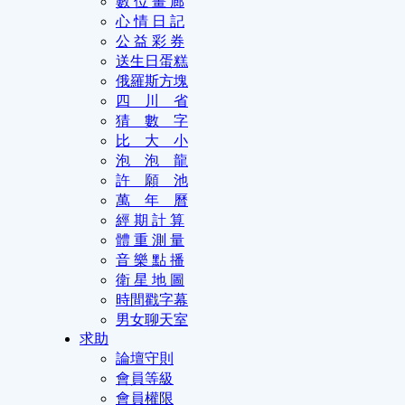
數 位 畫 廊
心 情 日 記
公 益 彩 券
送生日蛋糕
俄羅斯方塊
四 川 省
猜 數 字
比 大 小
泡 泡 龍
許 願 池
萬 年 曆
經 期 計 算
體 重 測 量
音 樂 點 播
衛 星 地 圖
時間戳字幕
男女聊天室
求助
論壇守則
會員等級
會員權限