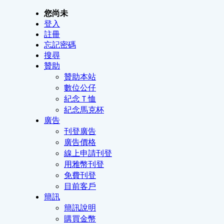
您尚未
登入
註冊
忘記密碼
搜尋
贊助
贊助本站
數位公仔
紀念Ｔ恤
紀念馬克杯
廣告
刊登廣告
廣告價格
線上申請刊登
用雅幣刊登
免費刊登
目前客戶
簡訊
簡訊說明
購買金幣