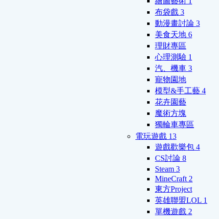
繪圖藝術
1
布袋戲
3
動漫畫討論
3
美食天地
6
理財專區
心理測驗
1
汽、機車
3
寵物園地
模型&手工藝
4
花卉園藝
魔術方塊
獨輪車專區
電玩遊戲
13
遊戲歡樂包
4
CS討論
8
Steam
3
MineCraft
2
東方Project
英雄聯盟LOL
1
單機遊戲
2