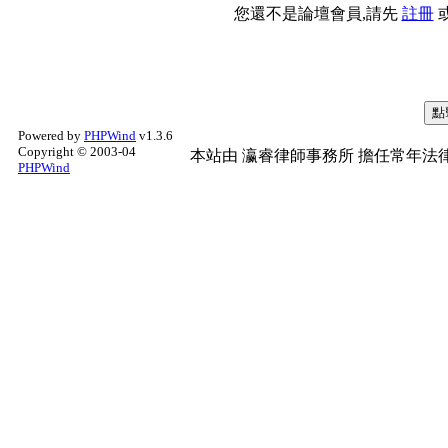
您還不是論壇會員,請先
註冊
Powered by
PHPWind
v1.3.6
Copyright © 2003-04
本站由
瀛睿律師事務所
擔任常年法律
PHPWind