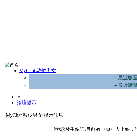
MyChat 數位男女
－最近版
－最近瀏
»
論壇提示
MyChat 數位男女 提示訊息
狀態:發生錯誤,目前有 10001 人上線