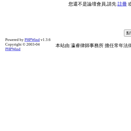
您還不是論壇會員,請先
註冊
Powered by
PHPWind
v1.3.6
Copyright © 2003-04
本站由
瀛睿律師事務所
擔任常年法律
PHPWind