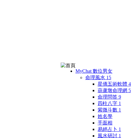
MyChat 數位男女
命理風水
15
星僑五術軟體
4
葫蘆墩命理網
5
命理問答
9
四柱八字
1
紫微斗數
1
姓名學
手面相
易經占卜
1
風水研討
1