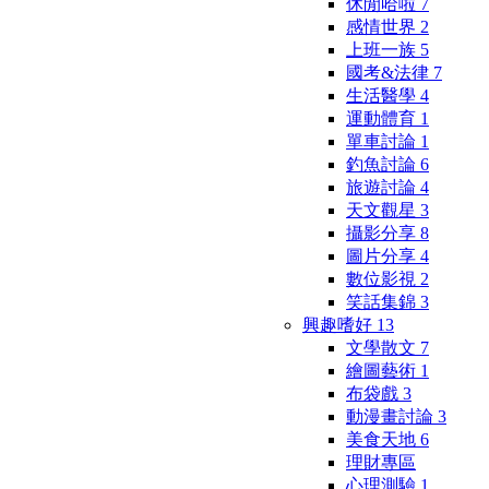
休閒哈啦
7
感情世界
2
上班一族
5
國考&法律
7
生活醫學
4
運動體育
1
單車討論
1
釣魚討論
6
旅遊討論
4
天文觀星
3
攝影分享
8
圖片分享
4
數位影視
2
笑話集錦
3
興趣嗜好
13
文學散文
7
繪圖藝術
1
布袋戲
3
動漫畫討論
3
美食天地
6
理財專區
心理測驗
1