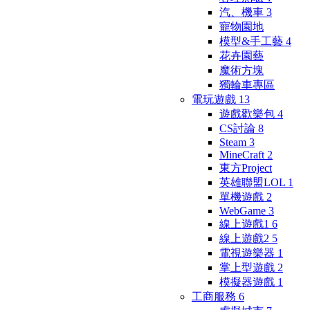
汽、機車
3
寵物園地
模型&手工藝
4
花卉園藝
魔術方塊
獨輪車專區
電玩遊戲
13
遊戲歡樂包
4
CS討論
8
Steam
3
MineCraft
2
東方Project
英雄聯盟LOL
1
單機遊戲
2
WebGame
3
線上遊戲1
6
線上遊戲2
5
電視遊樂器
1
掌上型遊戲
2
模擬器遊戲
1
工商服務
6