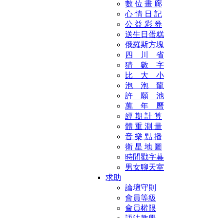
數 位 畫 廊
心 情 日 記
公 益 彩 券
送生日蛋糕
俄羅斯方塊
四 川 省
猜 數 字
比 大 小
泡 泡 龍
許 願 池
萬 年 曆
經 期 計 算
體 重 測 量
音 樂 點 播
衛 星 地 圖
時間戳字幕
男女聊天室
求助
論壇守則
會員等級
會員權限