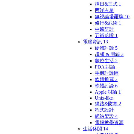
擇日&三式
1
西洋占星
無視論塔羅牌
10
修行&武術
1
中醫研討
五術哈啦
1
電腦資訊
13
硬體討論
5
超頻 & 開箱
3
數位生活
2
PDA 討論
手機討論區
軟體推薦
2
軟體討論
6
Apple 討論
1
Unix-like
網路&防毒
2
程式設計
網站架設
4
電腦教學資源
生活休閒
14