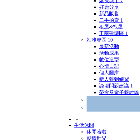
虛擬城市
7
好康分享
新品販售
二手拍賣
1
租屋&找屋
工商建議區
1
站務專區
10
最新活動
活動成果
數位造型
心情日記
個人圖庫
新人報到練習
論壇問題建議
1
榮會及電子報討論
»
生活休閒
休閒哈啦
感情世界