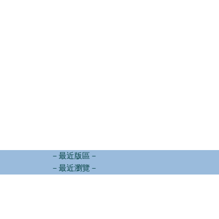
－最近版區－
－最近瀏覽－