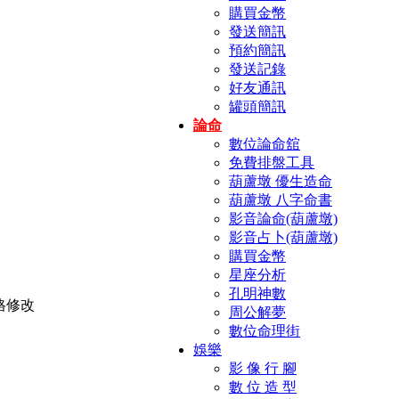
購買金幣
發送簡訊
預約簡訊
發送記錄
好友通訊
罐頭簡訊
論命
數位論命舘
免費排盤工具
葫蘆墩 優生造命
葫蘆墩 八字命書
影音論命(葫蘆墩)
影音占卜(葫蘆墩)
購買金幣
星座分析
孔明神數
周公解夢
數位命理街
娛樂
影 像 行 腳
數 位 造 型