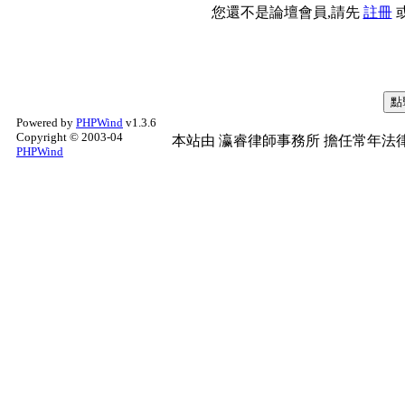
您還不是論壇會員,請先
註冊
Powered by
PHPWind
v1.3.6
Copyright © 2003-04
本站由
瀛睿律師事務所
擔任常年法律
PHPWind