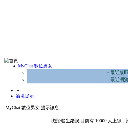
MyChat 數位男女
－最近版
－最近瀏
»
論壇提示
MyChat 數位男女 提示訊息
狀態:發生錯誤,目前有 10000 人上線