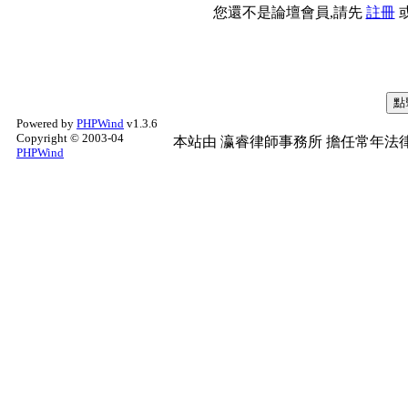
您還不是論壇會員,請先
註冊
Powered by
PHPWind
v1.3.6
Copyright © 2003-04
本站由
瀛睿律師事務所
擔任常年法律
PHPWind