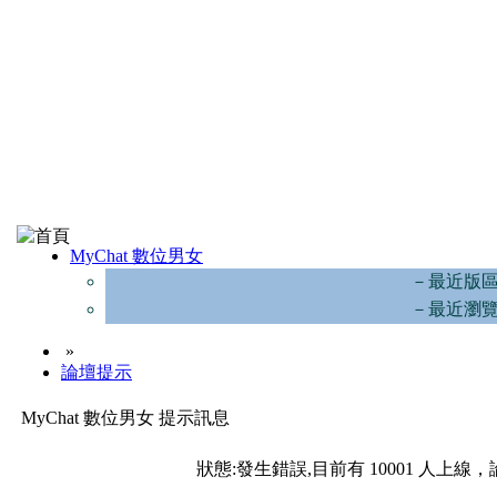
MyChat 數位男女
－最近版
－最近瀏
»
論壇提示
MyChat 數位男女 提示訊息
狀態:發生錯誤,目前有 10001 人上線