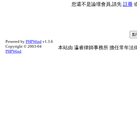
您還不是論壇會員,請先
註冊
Powered by
PHPWind
v1.3.6
Copyright © 2003-04
本站由
瀛睿律師事務所
擔任常年法律
PHPWind