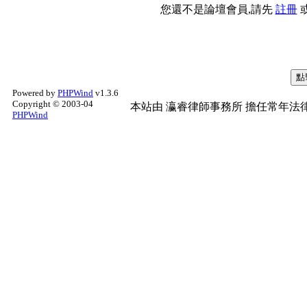
您還不是論壇會員,請先
註冊
Powered by
PHPWind
v1.3.6
Copyright © 2003-04
本站由
瀛睿律師事務所
擔任常年法律
PHPWind