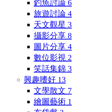
釣魚討論
6
旅遊討論
4
天文觀星
3
攝影分享
8
圖片分享
4
數位影視
2
笑話集錦
3
興趣嗜好
13
文學散文
7
繪圖藝術
1