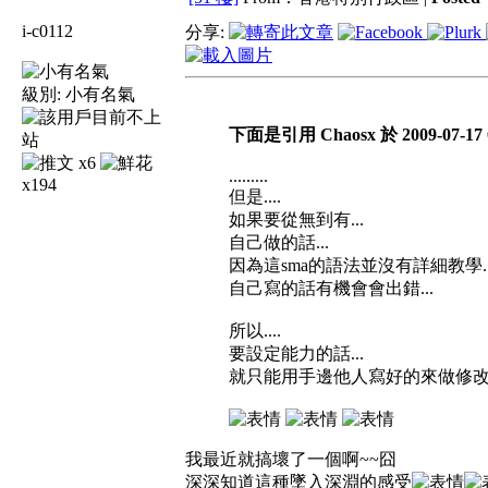
i-c0112
分享:
級別:
小有名氣
下面是引用 Chaosx 於 2009-07-17 
x6
.........
x194
但是....
如果要從無到有...
自己做的話...
因為這sma的語法並沒有詳細教學..
自己寫的話有機會會出錯...
所以....
要設定能力的話...
就只能用手邊他人寫好的來做修改啦..
我最近就搞壞了一個啊~~囧
深深知道這種墜入深淵的感受