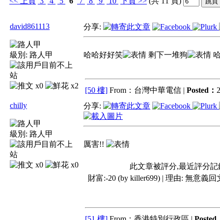
<<
上頁
3
4
5
6
7
8
9
10
下頁
>>
(共 11 頁)
david861113
分享:
級別:
路人甲
哈哈好好笑
剩下一堆狗
哈
x0
x2
[50 樓]
From：台灣中華電信 |
Posted：
2
chilly
分享:
級別:
路人甲
厲害!!
x0
x0
此文章被評分,最近評分記
財富:-20 (by killer699) | 理由:
無意義回
[51 樓]
From：香港特別行政區 |
Poste