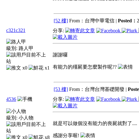
[52 樓]
From：台灣中華電信 |
Posted：
2
c321c321
分享:
級別:
路人甲
謝謝囉
有能力的殭屍要怎麼製作呢??
x0
x1
[53 樓]
From：台灣台灣基礎開發 |
Post
4536
分享:
級別:
小人物
就是可以做個沒有能力的喪屍就對了....
感謝分享喔!
x0
x8