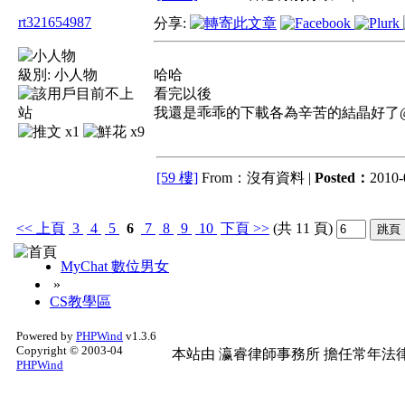
rt321654987
分享:
級別:
小人物
哈哈
看完以後
我還是乖乖的下載各為辛苦的結晶好了
x1
x9
[59 樓]
From：沒有資料 |
Posted：
2010-
<<
上頁
3
4
5
6
7
8
9
10
下頁
>>
(共 11 頁)
MyChat 數位男女
»
CS教學區
Powered by
PHPWind
v1.3.6
Copyright © 2003-04
本站由
瀛睿律師事務所
擔任常年法律
PHPWind