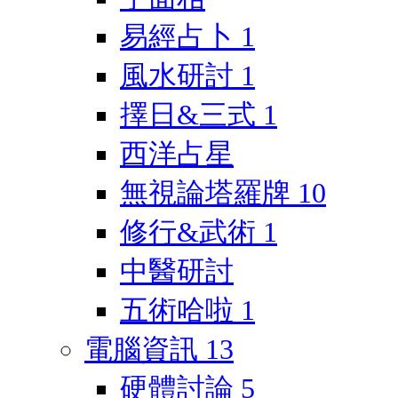
易經占卜
1
風水研討
1
擇日&三式
1
西洋占星
無視論塔羅牌
10
修行&武術
1
中醫研討
五術哈啦
1
電腦資訊
13
硬體討論
5