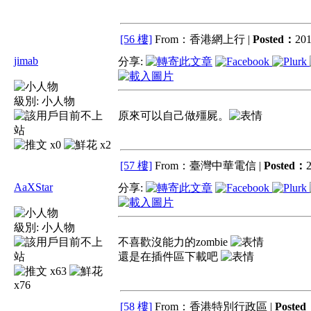
[56 樓]
From：香港網上行 |
Posted：
201
jimab
分享:
級別:
小人物
原來可以自己做殭屍。
x0
x2
[57 樓]
From：臺灣中華電信 |
Posted：
2
AaXStar
分享:
級別:
小人物
不喜歡沒能力的zombie
還是在插件區下載吧
x63
x76
[58 樓]
From：香港特別行政區 |
Poste