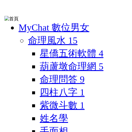
MyChat 數位男女
命理風水
15
星僑五術軟體
4
葫蘆墩命理網
5
命理問答
9
四柱八字
1
紫微斗數
1
姓名學
手面相