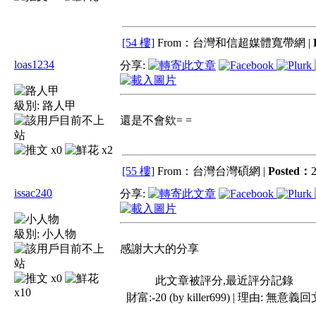
[54 樓]
From：台灣和信超媒體寬帶網 |
loas1234
分享:
級別:
路人甲
還是不會欸= =
x0
x2
[55 樓]
From：台灣台灣碩網 |
Posted：
2
issac240
分享:
級別:
小人物
感謝大大的分享
x0
此文章被評分,最近評分記錄
x10
財富:-20 (by killer699) | 理由:
無意義回