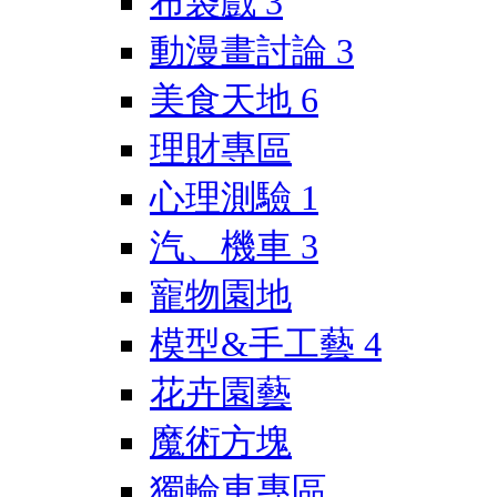
布袋戲
3
動漫畫討論
3
美食天地
6
理財專區
心理測驗
1
汽、機車
3
寵物園地
模型&手工藝
4
花卉園藝
魔術方塊
獨輪車專區