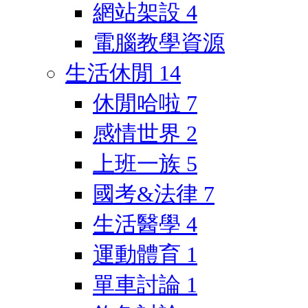
網站架設
4
電腦教學資源
生活休閒
14
休閒哈啦
7
感情世界
2
上班一族
5
國考&法律
7
生活醫學
4
運動體育
1
單車討論
1