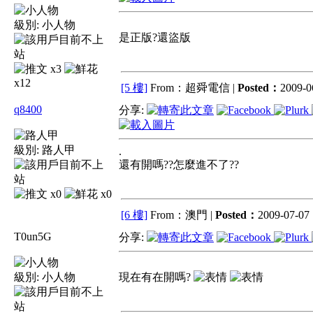
級別:
小人物
是正版?還盜版
x3
x12
[5 樓]
From：超舜電信 |
Posted：
2009-0
q8400
分享:
級別:
路人甲
.
還有開嗎??怎麼進不了??
x0
x0
[6 樓]
From：澳門 |
Posted：
2009-07-07 
T0un5G
分享:
級別:
小人物
現在有在開嗎?