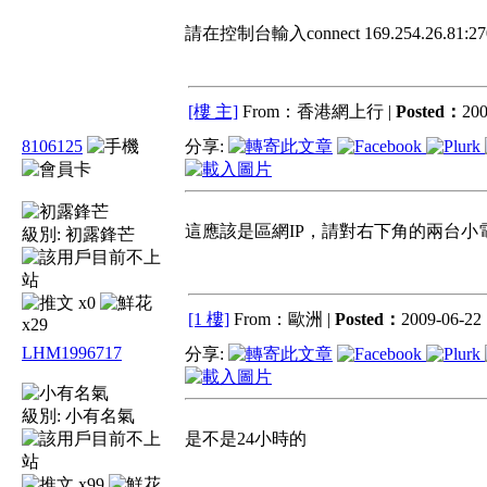
請在控制台輸入connect 169.254.26.81:27
[樓 主]
From：香港網上行 |
Posted：
200
8106125
分享:
這應該是區網IP，請對右下角的兩台小電腦按
級別:
初露鋒芒
x0
[1 樓]
From：歐洲 |
Posted：
2009-06-22 
x29
LHM1996717
分享:
級別:
小有名氣
是不是24小時的
x99