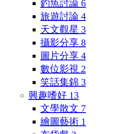
釣魚討論
6
旅遊討論
4
天文觀星
3
攝影分享
8
圖片分享
4
數位影視
2
笑話集錦
3
興趣嗜好
13
文學散文
7
繪圖藝術
1