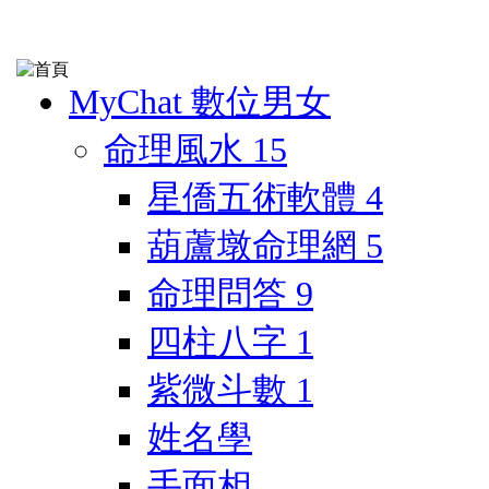
MyChat 數位男女
命理風水
15
星僑五術軟體
4
葫蘆墩命理網
5
命理問答
9
四柱八字
1
紫微斗數
1
姓名學
手面相