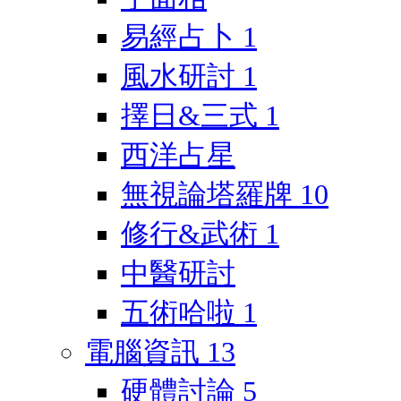
易經占卜
1
風水研討
1
擇日&三式
1
西洋占星
無視論塔羅牌
10
修行&武術
1
中醫研討
五術哈啦
1
電腦資訊
13
硬體討論
5