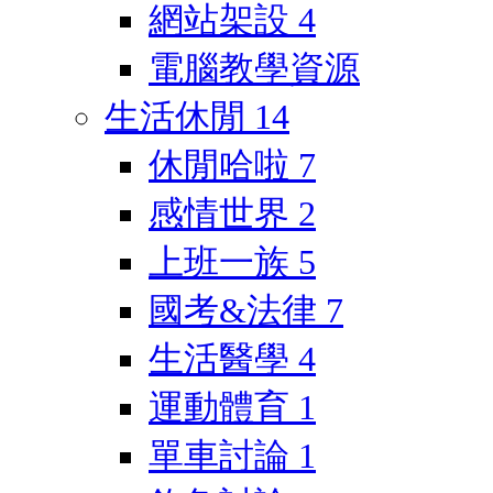
網站架設
4
電腦教學資源
生活休閒
14
休閒哈啦
7
感情世界
2
上班一族
5
國考&法律
7
生活醫學
4
運動體育
1
單車討論
1