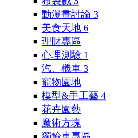
布袋戲
3
動漫畫討論
3
美食天地
6
理財專區
心理測驗
1
汽、機車
3
寵物園地
模型&手工藝
4
花卉園藝
魔術方塊
獨輪車專區