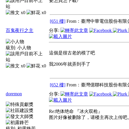
要怎買怎下載?
x0
x0
[651 樓]
From：臺灣中華電信股份有限公
百鬼夜行之主
分享:
級別:
小人物
這個是很古老的模了吧
我2006年就弄到手了
x0
x0
[652 樓]
From：臺灣億聯科技股份有限公
doremon
分享:
Re:绝体绝命 『冰火双枪』
图片好像被删除了，请楼主再次上传吧
級別:
初露鋒芒