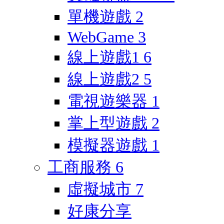
單機遊戲
2
WebGame
3
線上遊戲1
6
線上遊戲2
5
電視遊樂器
1
掌上型遊戲
2
模擬器遊戲
1
工商服務
6
虛擬城市
7
好康分享