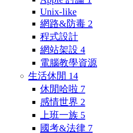
Unix-like
網路&防毒
2
程式設計
網站架設
4
電腦教學資源
生活休閒
14
休閒哈啦
7
感情世界
2
上班一族
5
國考&法律
7