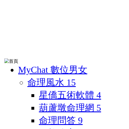
MyChat 數位男女
命理風水
15
星僑五術軟體
4
葫蘆墩命理網
5
命理問答
9