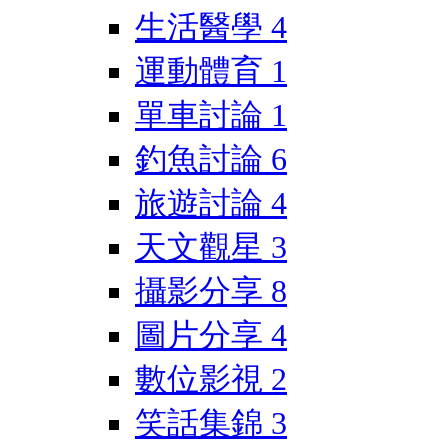
生活醫學
4
運動體育
1
單車討論
1
釣魚討論
6
旅遊討論
4
天文觀星
3
攝影分享
8
圖片分享
4
數位影視
2
笑話集錦
3