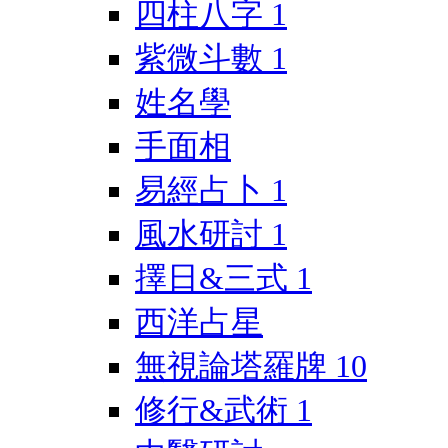
四柱八字
1
紫微斗數
1
姓名學
手面相
易經占卜
1
風水研討
1
擇日&三式
1
西洋占星
無視論塔羅牌
10
修行&武術
1