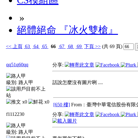
CS模組區
»
絕體絕命 『冰火雙槍』
<<
上頁
63
64
65
66
67
68
69
下頁
>>
(共 69 頁)
qq51q60qq
分享:
級別:
路人甲
話說怎麼沒有圖片咧 ....
x0
x0
[650 樓]
From：臺灣中華電信股份有限公
f1112230
分享:
級別:
路人甲