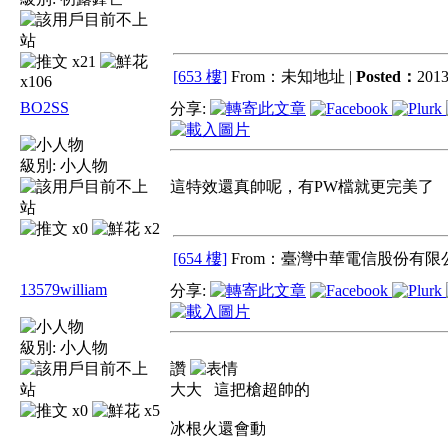
x21
[653 樓]
From：未知地址 |
Posted：
2013
x106
BO2SS
分享:
級別:
小人物
這特效還真帥呢，有PW檔就更完美了
x0
x2
[654 樓]
From：臺灣中華電信股份有限公
13579william
分享:
級別:
小人物
讚
大大 這把槍超帥的
x0
x5
冰根火還會動