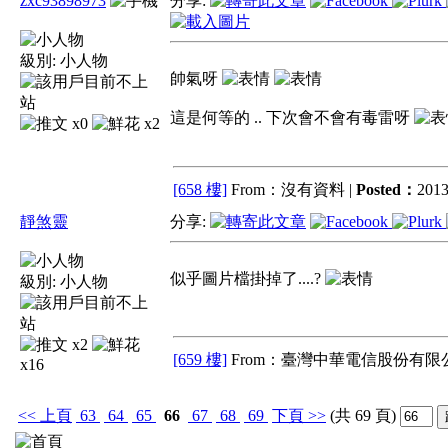
zxc93898973
分享:
級別:
小人物
帥氣呀
這是何等的 .. 下次會不會有毒雷呀
x0
x2
[658 樓]
From：沒有資料 |
Posted：
2013
靜煞靈
分享:
似乎圖片檔掛掉了....?
級別:
小人物
x2
[659 樓]
From：臺灣中華電信股份有限公
x16
<<
上頁
63
64
65
66
67
68
69
下頁
>>
(共 69 頁)