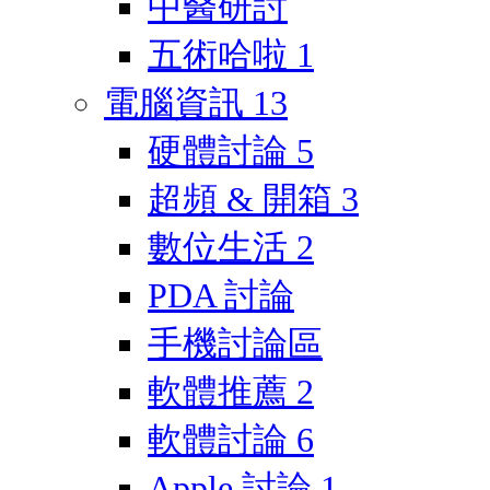
中醫研討
五術哈啦
1
電腦資訊
13
硬體討論
5
超頻 & 開箱
3
數位生活
2
PDA 討論
手機討論區
軟體推薦
2
軟體討論
6
Apple 討論
1