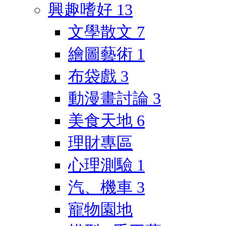
興趣嗜好
13
文學散文
7
繪圖藝術
1
布袋戲
3
動漫畫討論
3
美食天地
6
理財專區
心理測驗
1
汽、機車
3
寵物園地