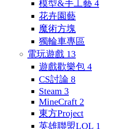
模型&手工藝
4
花卉園藝
魔術方塊
獨輪車專區
電玩遊戲
13
遊戲歡樂包
4
CS討論
8
Steam
3
MineCraft
2
東方Project
英雄聯盟LOL
1