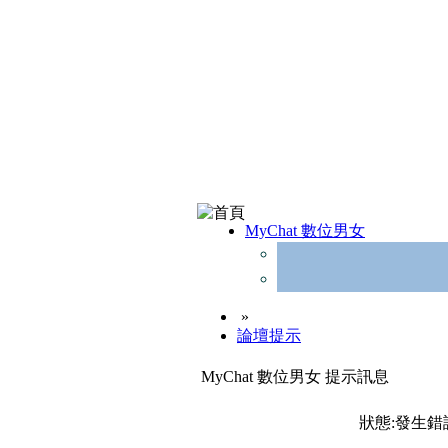
MyChat 數位男女
»
論壇提示
MyChat 數位男女 提示訊息
狀態:發生錯誤