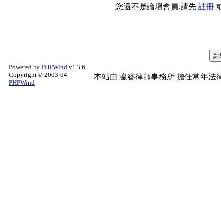
您還不是論壇會員,請先
註冊
Powered by
PHPWind
v1.3.6
Copyright © 2003-04
本站由
瀛睿律師事務所
擔任常年法律
PHPWind