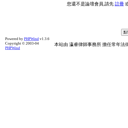
您還不是論壇會員,請先
註冊
Powered by
PHPWind
v1.3.6
Copyright © 2003-04
本站由
瀛睿律師事務所
擔任常年法律
PHPWind