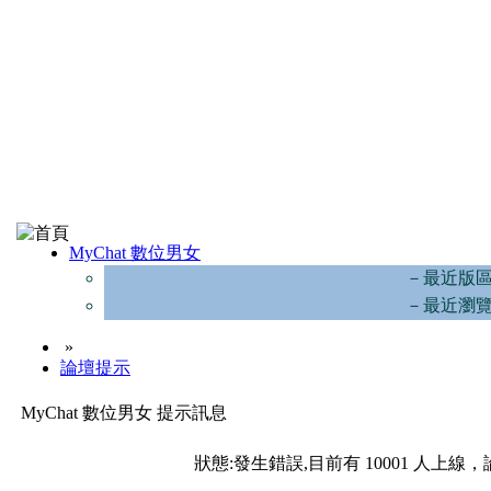
MyChat 數位男女
－最近版
－最近瀏
»
論壇提示
MyChat 數位男女 提示訊息
狀態:發生錯誤,目前有 10001 人上線