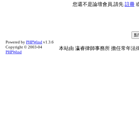
您還不是論壇會員,請先
註冊
Powered by
PHPWind
v1.3.6
Copyright © 2003-04
本站由
瀛睿律師事務所
擔任常年法律
PHPWind