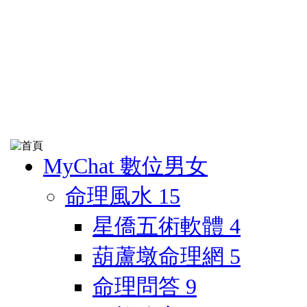
MyChat 數位男女
命理風水
15
星僑五術軟體
4
葫蘆墩命理網
5
命理問答
9