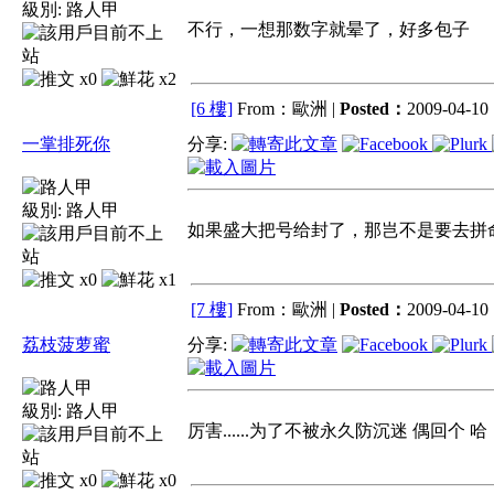
級別:
路人甲
不行，一想那数字就晕了，好多包子
x0
x2
[6 樓]
From：歐洲 |
Posted：
2009-04-10 
一掌排死你
分享:
級別:
路人甲
如果盛大把号给封了，那岂不是要去拼
x0
x1
[7 樓]
From：歐洲 |
Posted：
2009-04-10 
荔枝菠萝蜜
分享:
級別:
路人甲
厉害......为了不被永久防沉迷 偶回个 哈
x0
x0