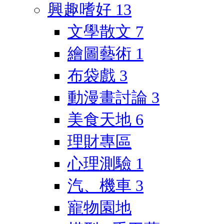
興趣嗜好
13
文學散文
7
繪圖藝術
1
布袋戲
3
動漫畫討論
3
美食天地
6
理財專區
心理測驗
1
汽、機車
3
寵物園地