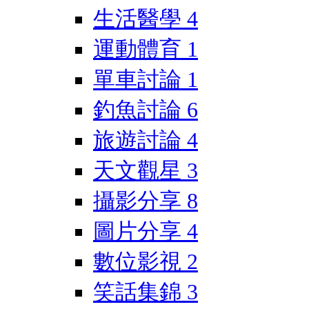
生活醫學
4
運動體育
1
單車討論
1
釣魚討論
6
旅遊討論
4
天文觀星
3
攝影分享
8
圖片分享
4
數位影視
2
笑話集錦
3