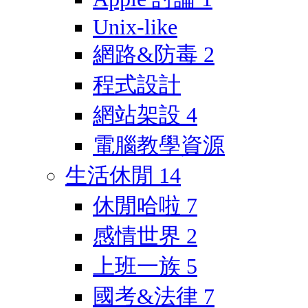
Unix-like
網路&防毒
2
程式設計
網站架設
4
電腦教學資源
生活休閒
14
休閒哈啦
7
感情世界
2
上班一族
5
國考&法律
7