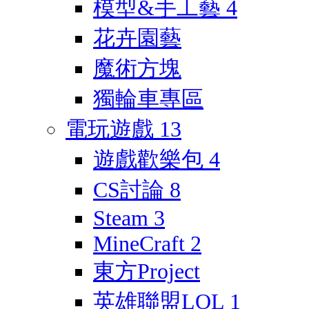
模型&手工藝
4
花卉園藝
魔術方塊
獨輪車專區
電玩遊戲
13
遊戲歡樂包
4
CS討論
8
Steam
3
MineCraft
2
東方Project
英雄聯盟LOL
1