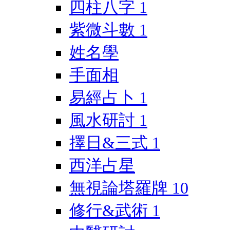
四柱八字
1
紫微斗數
1
姓名學
手面相
易經占卜
1
風水研討
1
擇日&三式
1
西洋占星
無視論塔羅牌
10
修行&武術
1