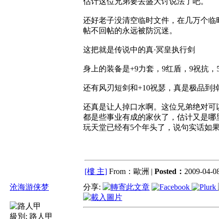
估计这位兄弟要去盛大讨说法了吧。
还好老子没清空临时文件，在几万个临
帖不回帖的永远被防沉迷。
这把就是传说中的真·冥皇执行剑
身上的装备是+9力套，9红盾，9祝抗，
还有风刃短剑和+10祝瑟，真是极品到
还真是让人掉口水啊。这位兄弟绝对可
都是些事业有成的家伙了，估计又是哪
玩天堂已经有5个年头了，说句实话如果
[樓 主]
From：歐洲 |
Posted：
2009-04-08
沧海游侠梦
分享:
級別:
路人甲