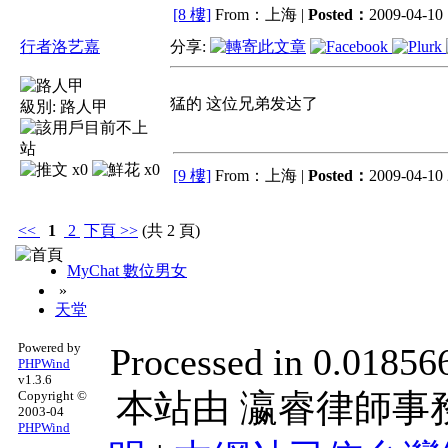
[8 樓]
From：上海 |
Posted：
2009-04-10 
行者洛艺嘉
分享:
猛的 这位兄弟发达了
級別:
路人甲
x0
x0
[9 樓]
From：上海 |
Posted：
2009-04-10 
<<
1
2
下頁
>>
(共 2 頁)
MyChat 數位男女
»
天堂
Powered by
Processed in 0.018566
PHPWind
v1.3.6
本站由
瀛睿律師事
Copyright ©
2003-04
PHPWind