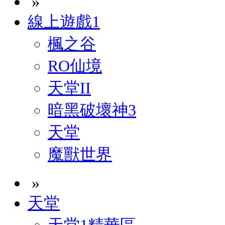
»
線上遊戲1
楓之谷
RO仙境
天堂II
暗黑破壞神3
天堂
魔獸世界
»
天堂