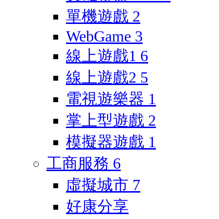
單機遊戲
2
WebGame
3
線上遊戲1
6
線上遊戲2
5
電視遊樂器
1
掌上型遊戲
2
模擬器遊戲
1
工商服務
6
虛擬城市
7
好康分享