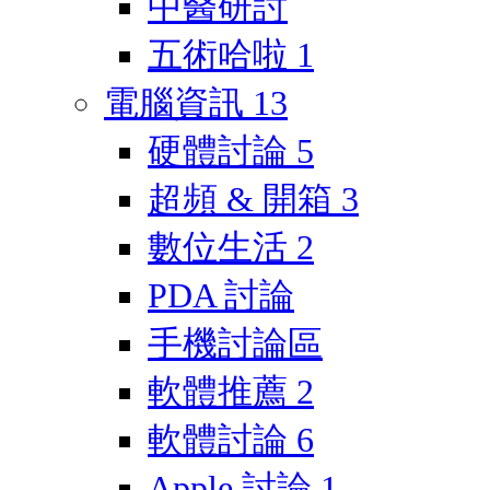
中醫研討
五術哈啦
1
電腦資訊
13
硬體討論
5
超頻 & 開箱
3
數位生活
2
PDA 討論
手機討論區
軟體推薦
2
軟體討論
6
Apple 討論
1