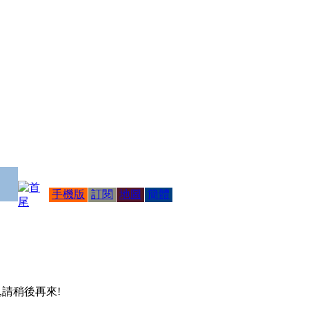
手機版
訂閱
地圖
簡體
 ,請稍後再來!