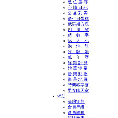
數 位 畫 廊
心 情 日 記
公 益 彩 券
送生日蛋糕
俄羅斯方塊
四 川 省
猜 數 字
比 大 小
泡 泡 龍
許 願 池
萬 年 曆
經 期 計 算
體 重 測 量
音 樂 點 播
衛 星 地 圖
時間戳字幕
男女聊天室
求助
論壇守則
會員等級
會員權限