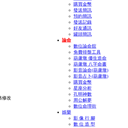
購買金幣
發送簡訊
預約簡訊
發送記錄
好友通訊
罐頭簡訊
論命
數位論命舘
免費排盤工具
葫蘆墩 優生造命
葫蘆墩 八字命書
影音論命(葫蘆墩)
影音占卜(葫蘆墩)
購買金幣
星座分析
孔明神數
周公解夢
數位命理街
娛樂
影 像 行 腳
數 位 造 型