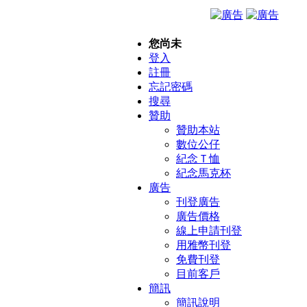
您尚未
登入
註冊
忘記密碼
搜尋
贊助
贊助本站
數位公仔
紀念Ｔ恤
紀念馬克杯
廣告
刊登廣告
廣告價格
線上申請刊登
用雅幣刊登
免費刊登
目前客戶
簡訊
簡訊說明