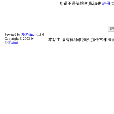
您還不是論壇會員,請先
註冊
Powered by
PHPWind
v1.3.6
Copyright © 2003-04
本站由
瀛睿律師事務所
擔任常年法律
PHPWind