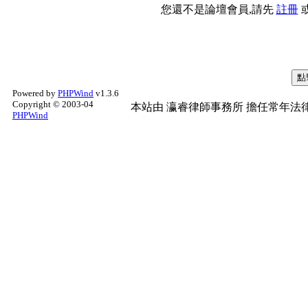
您還不是論壇會員,請先
註冊
Powered by
PHPWind
v1.3.6
Copyright © 2003-04
本站由
瀛睿律師事務所
擔任常年法律
PHPWind