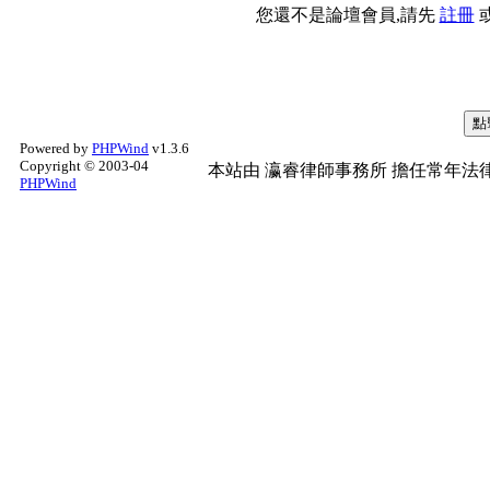
您還不是論壇會員,請先
註冊
Powered by
PHPWind
v1.3.6
Copyright © 2003-04
本站由
瀛睿律師事務所
擔任常年法律
PHPWind