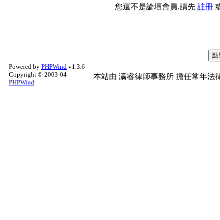
您還不是論壇會員,請先
註冊
Powered by
PHPWind
v1.3.6
Copyright © 2003-04
本站由
瀛睿律師事務所
擔任常年法律
PHPWind