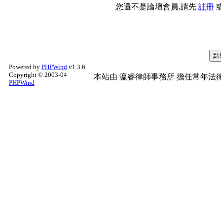
您還不是論壇會員,請先
註冊
Powered by
PHPWind
v1.3.6
Copyright © 2003-04
本站由
瀛睿律師事務所
擔任常年法律
PHPWind